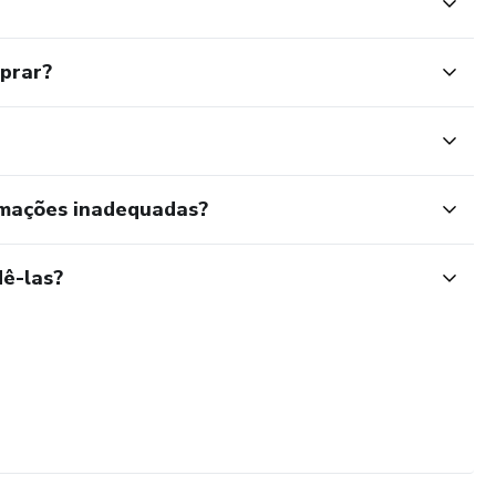
mprar?
rmações inadequadas?
ê-las?