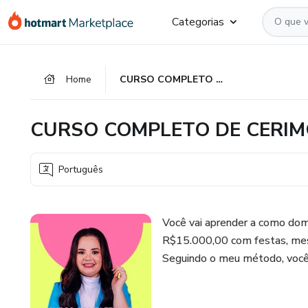
Ir
Ir
Ir
Categorias
para
para
para
o
o
o
conteúdo
pagamento
rodapé
Home
CURSO COMPLETO DE CERIMONIAL INFANTIL
principal
CURSO COMPLETO DE CERIM
Português
Você vai aprender a como domi
R$15.000,00 com festas, mes
Seguindo o meu método, você 