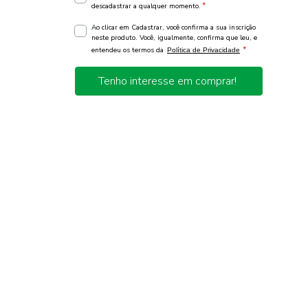
*
descadastrar a qualquer momento.
Ao clicar em Cadastrar, você confirma a sua inscrição
neste produto. Você, igualmente, confirma que leu, e
*
entendeu os termos da
Política de Privacidade
Tenho interesse em comprar!