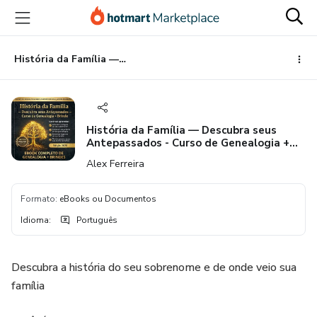
Ir
Ir
Ir
para
para
para
o
o
o
conteúdo
pagamento
rodapé
História da Família — Descubra seus Antepassados - Curso de Genealogia + Suporte por email e Brinde
principal
História da Família — Descubra seus
Antepassados - Curso de Genealogia +
Suporte por email e Brinde
Alex Ferreira
Formato
:
eBooks ou Documentos
Idioma
:
Português
Descubra a história do seu sobrenome e de onde veio sua
família