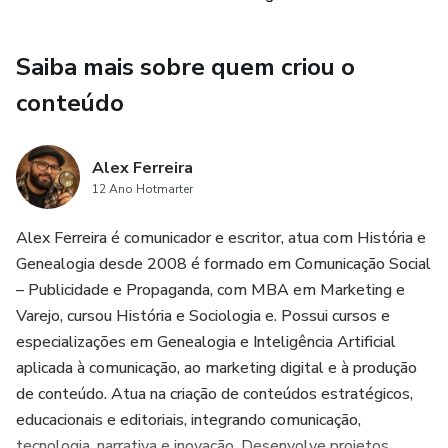
Ao adquirir você recebe:
Saiba mais sobre quem criou o
✔ Suporte por email: historiadafamilia@outlook.com.br
conteúdo
✔ Método simples e fácil de aplicar
✔ Ideal para iniciantes
Alex Ferreira
12 Ano Hotmarter
✔ Acesso vitalício ao material
Alex Ferreira é comunicador e escritor, atua com História e
Genealogia desde 2008 é formado em Comunicação Social
✔ Comunidade exclusiva
– Publicidade e Propaganda, com MBA em Marketing e
Varejo, cursou História e Sociologia e. Possui cursos e
✔ Suporte por email
especializações em Genealogia e Inteligência Artificial
✔ Bônus especial incluído
aplicada à comunicação, ao marketing digital e à produção
de conteúdo. Atua na criação de conteúdos estratégicos,
Mais de 1.832 alunos já começaram a pesquisar a história
educacionais e editoriais, integrando comunicação,
de seus sobrenomes e fizeram descobertas
tecnologia, narrativa e inovação. Desenvolve projetos