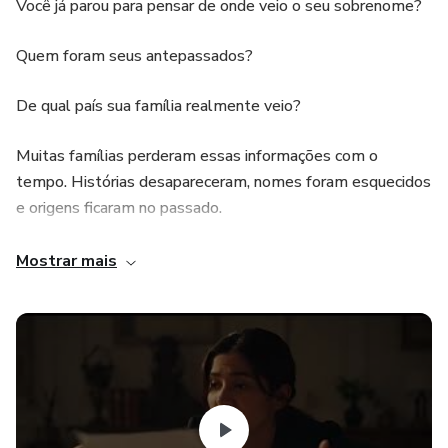
Você já parou para pensar de onde veio o seu sobrenome?
Quem foram seus antepassados?
De qual país sua família realmente veio?
Muitas famílias perderam essas informações com o
tempo. Histórias desapareceram, nomes foram esquecidos
e origens ficaram no passado.
Mas você ainda pode descobrir tudo isso.
Mostrar mais
Com este guia completo, você vai aprender de forma
simples como pesquisar a origem do seu sobrenome,
encontrar registros antigos da sua família e montar sua
própria árvore familiar — mesmo começando do zero.
Imagine descobrir: