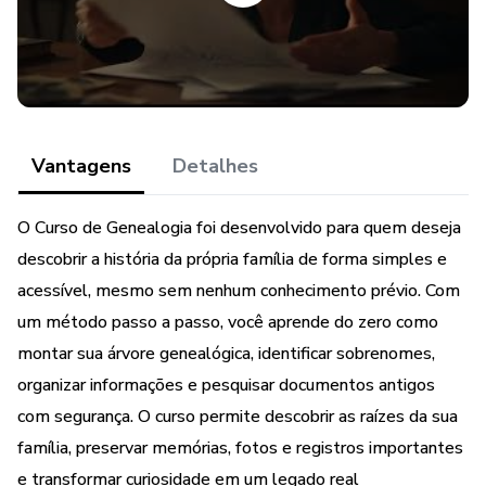
• O verdadeiro significado do seu sobrenome
• De qual país sua família veio
• Quem foram seus bisavós e trisavós
Vantagens
Detalhes
• Histórias antigas da sua família
O Curso de Genealogia foi desenvolvido para quem deseja
• Possíveis parentes distantes e curiosidades do seu
descobrir a história da própria família de forma simples e
sobrenome
acessível, mesmo sem nenhum conhecimento prévio. Com
um método passo a passo, você aprende do zero como
Tudo explicado de forma simples, prática e passo a passo.
montar sua árvore genealógica, identificar sobrenomes,
organizar informações e pesquisar documentos antigos
O método foi desenvolvido por Alex Ferreira, pesquisador
com segurança. O curso permite descobrir as raízes da sua
dedicado ao resgate da história das famílias e da memória
família, preservar memórias, fotos e registros importantes
dos sobrenomes.
e transformar curiosidade em um legado real