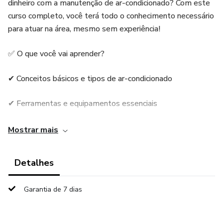
dinheiro com a manutenção de ar-condicionado? Com este
curso completo, você terá todo o conhecimento necessário
para atuar na área, mesmo sem experiência!
✅ O que você vai aprender?
✔ Conceitos básicos e tipos de ar-condicionado
✔ Ferramentas e equipamentos essenciais
✔ Manutenção preventiva e corretiva
Mostrar mais
✔ Instalação correta passo a passo
Detalhes
✔ Diagnóstico e solução de problemas comuns
Garantia de 7 dias
✔ Erros frequentes e como evitá-los