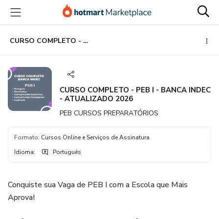
Ir
Ir
Ir
para
para
para
o
o
o
conteúdo
pagamento
rodapé
CURSO COMPLETO - PEB I - BANCA INDEC - ATUALIZADO 2026
principal
CURSO COMPLETO - PEB I - BANCA INDEC
- ATUALIZADO 2026
PEB CURSOS PREPARATÓRIOS
Formato
:
Cursos Online e Serviços de Assinatura
Idioma
:
Português
Conquiste sua Vaga de PEB I com a Escola que Mais
Aprova!