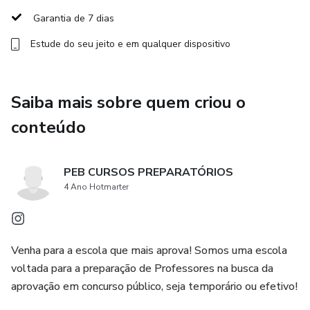
Garantia de 7 dias
- Flexibilidade Total: Aulas gravadas para você assistir
Estude do seu jeito e em qualquer dispositivo
onde e quando quiser, no seu ritmo.
E você ainda leva um bônus incrível: PROVAS
ANTERIORES DO INDEC, que você não acha na internet!
Saiba mais sobre quem criou o
(liberado após o período de garantia)
conteúdo
Pare de bater na trave. Estude com quem entende o
caminho da aprovação e garanta sua estabilidade financeira.
PEB CURSOS PREPARATÓRIOS
4 Ano Hotmarter
Garantia irrestrita de 7 dias. Não gostou? Basta cancelar,
diretamente pela plataforma, sem falar com ninguém.
Venha para a escola que mais aprova! Somos uma escola
voltada para a preparação de Professores na busca da
aprovação em concurso público, seja temporário ou efetivo!