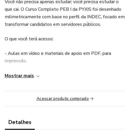
Você não precisa apenas estudar; você precisa estudar o
que cai. O Curso Completo PEB I da PYXIS foi desenhado
milimetricamente com base no perfil da INDEC, focado em
transformar candidatos em servidores públicos.
O que você terá acesso:
- Aulas em vídeo e materiais de apoio em PDF, para
impressão.
- Domínio Total do INDEC: Português e Matemática
Mostrar mais
direto ao ponto, com a lógica da banca.
- Legislação Completa: Todas as leis do edital explicadas
Acessar produto comprado
de forma clara e estratégica.
- Cobertura integral de todos os autores pedagógicos
Detalhes
exigidos nos editais mais recentes.