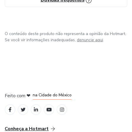
O conteúdo deste produto não representa a opinião da Hotmart.
Se você vir informações inadequadas,
denuncie aqui
em Bogotá
em Amsterdam
em Madrid
na Cidade do México
Feito com
❤
em Belo Horizonte
Conheça a Hotmart