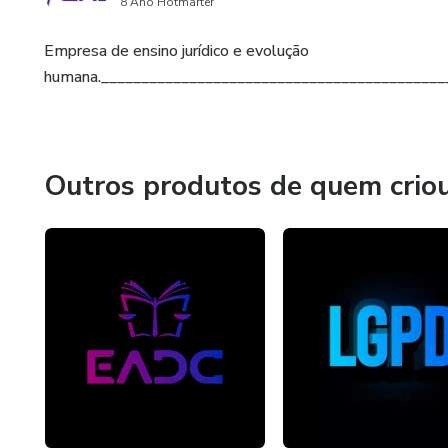
8 Ano Hotmarter
Empresa de ensino jurídico e evolução
humana.___________________________________________
Outros produtos de quem crio