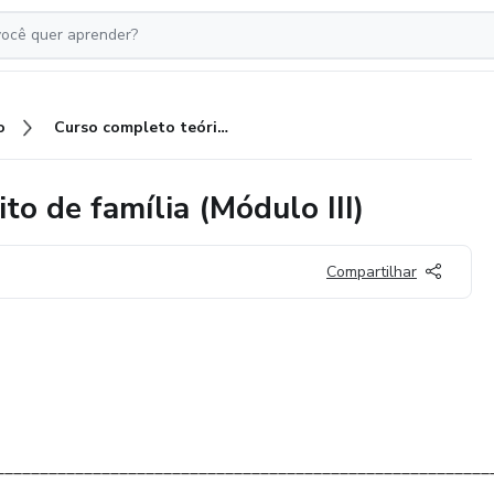
o
Curso completo teórico de direito de família (Módulo III)
to de família (Módulo III)
Compartilhar
________________________________________________________