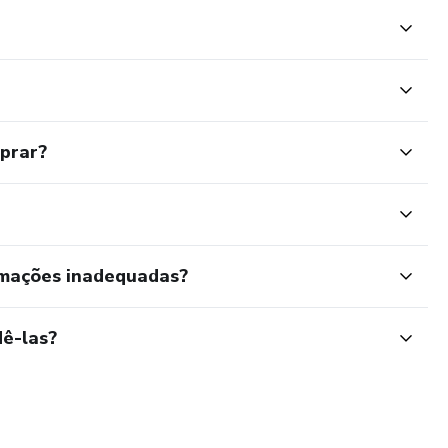
mprar?
rmações inadequadas?
ê-las?