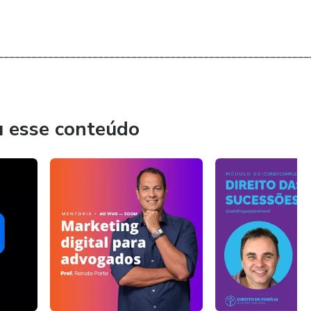
________________________________________________________
u esse conteúdo