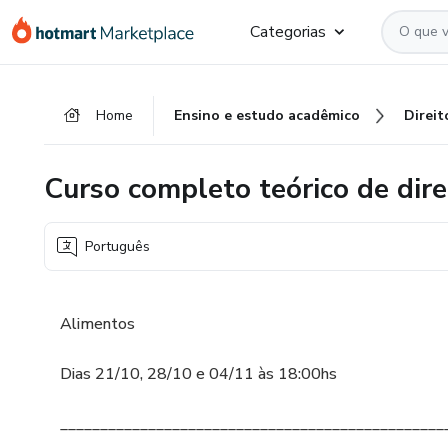
Ir
Ir
Ir
Categorias
para
para
para
o
o
o
conteúdo
pagamento
rodapé
Home
Ensino e estudo acadêmico
Direit
principal
Curso completo teórico de direi
Português
Alimentos
Dias 21/10, 28/10 e 04/11 às 18:00hs
________________________________________________