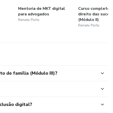
Mentoria de MKT digital
Curso completo t
para advogados
direito das suce
(Módulo II)
Renato Porto
Renato Porto
o de família (Módulo III)?
clusão digital?