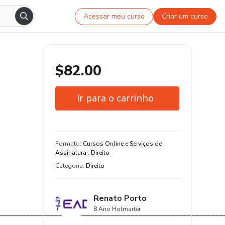
Acessar meu curso
Criar um curso
$82.00
Ir para o carrinho
Garantia de 7 dias
Certificado de conclusão
Formato
:
Cursos Online e Serviços de
Assinatura . Direito
Estude do seu jeito e em qualquer
Categoria
:
Direito
dispositivo
3 aula e 9 hora de conteúdo original
Renato Porto
8 Ano Hotmarter
________________________________________________________