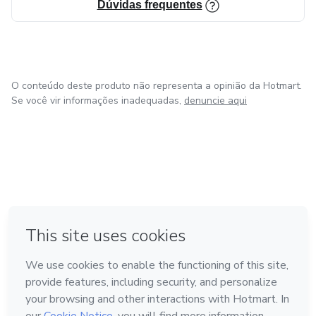
Dúvidas frequentes
O conteúdo deste produto não representa a opinião da Hotmart.
Se você vir informações inadequadas,
denuncie aqui
em Amsterdam
em Madrid
em Bogotá
Feito com
❤
em Belo Horizonte
na Cidade do México
Conheça a Hotmart