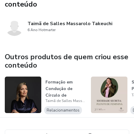
conteúdo
Taimã de Salles Massarolo Takeuchi
6 Ano Hotmarter
Outros produtos de quem criou esse
conteúdo
Formação em
S
Condução de
P
Círculo de
Taimã de Salles Massarolo Takeuchi
Mulheres
Relacionamentos