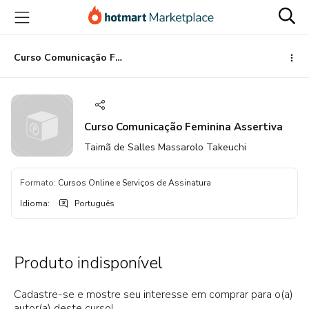
Ir
Ir
Ir
para
para
para
o
o
o
conteúdo
pagamento
rodapé
Curso Comunicação Feminina Assertiva
principal
Curso Comunicação Feminina Assertiva
Taimã de Salles Massarolo Takeuchi
Formato
:
Cursos Online e Serviços de Assinatura
Idioma
:
Português
Produto indisponível
Cadastre-se e mostre seu interesse em comprar para o(a)
autor(a) deste curso!