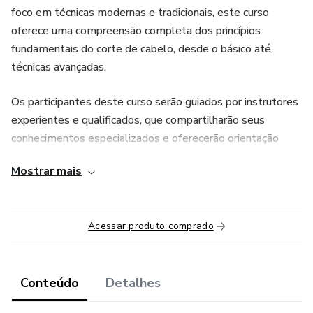
foco em técnicas modernas e tradicionais, este curso
oferece uma compreensão completa dos princípios
fundamentais do corte de cabelo, desde o básico até
técnicas avançadas.
Os participantes deste curso serão guiados por instrutores
experientes e qualificados, que compartilharão seus
conhecimentos especializados e oferecerão orientação
prática para desenvolver habilidades excepcionais de corte
Mostrar mais
de cabelo. Os temas abordados incluem:
Fundamentos do corte de cabelo: Introdução aos princípios
Acessar produto comprado
básicos do corte de cabelo, incluindo análise de textura,
estrutura e crescimento do cabelo.
Ferramentas e equipamentos: Identificação e uso correto
Conteúdo
Detalhes
de tesouras, navalhas, máquinas de cortar cabelo e outros