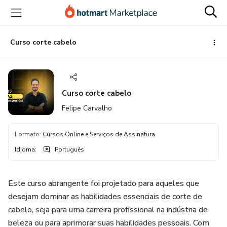
Ir
Ir
Ir
para
para
para
o
o
o
conteúdo
pagamento
rodapé
Curso corte cabelo
principal
Curso corte cabelo
Felipe Carvalho
Formato
:
Cursos Online e Serviços de Assinatura
Idioma
:
Português
Este curso abrangente foi projetado para aqueles que
desejam dominar as habilidades essenciais de corte de
cabelo, seja para uma carreira profissional na indústria de
beleza ou para aprimorar suas habilidades pessoais. Com