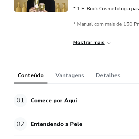
* 1 E-Book Cosmetologia par
* Manual com mais de 150 Pri
* Aulas EXTRAS para entende
Mostrar mais
ATENÇÃO: este curso é um cur
comprovado que o comprador n
automaticamente bloqueado o 
Conteúdo
Vantagens
Detalhes
Sobre o Certificado: só será 
caso para os estudantes ou Cer
01
Comece por Aqui
referentes aos Cursos de Saúd
*Constatada a ausência de co
02
Entendendo a Pele