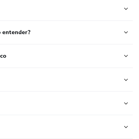
o entender?
ico