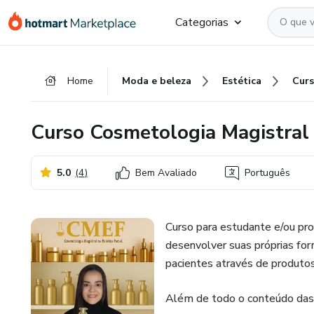
Ir
Ir
Ir
Categorias
para
para
para
o
o
o
conteúdo
pagamento
rodapé
Home
Moda e beleza
Estética
principal
Curso Cosmetologia Magistral n
5.0
(
4
)
Bem Avaliado
Português
Curso para estudante e/ou pro
desenvolver suas próprias for
pacientes através de produtos
Além de todo o conteúdo das a