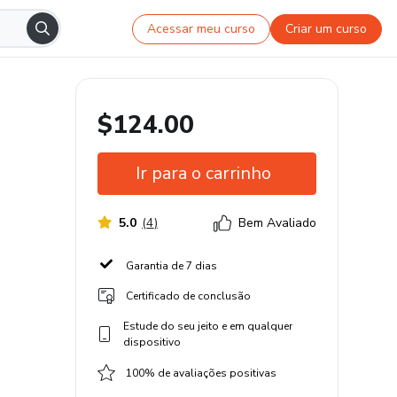
Acessar meu curso
Criar um curso
$124.00
Ir para o carrinho
5.0
(
4
)
Bem Avaliado
Garantia de 7 dias
Certificado de conclusão
Estude do seu jeito e em qualquer
dispositivo
100% de avaliações positivas