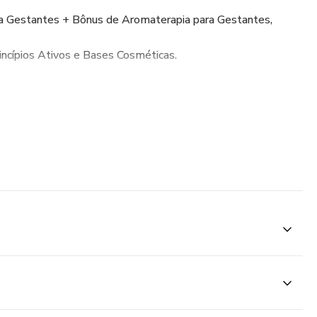
a Gestantes + Bônus de Aromaterapia para Gestantes,
ncípios Ativos e Bases Cosméticas.
r como a pele funciona.
so de qualificação para complementar os estudos, se
ão é estudante ou profissional de saúde estética será
acesso e o valor não será ressarcido.
emitido mediante comprovação de declaração de matricula no
tificado e/ou Diploma de conclusão, para os profissionais
e Estética.
mprovação o aluno não receberá o mesmo.