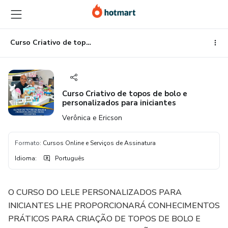
Ir
Ir
Ir
para
para
para
o
o
o
conteúdo
pagamento
rodapé
Curso Criativo de topos de bolo e personalizados para iniciantes
principal
Curso Criativo de topos de bolo e
personalizados para iniciantes
Verônica e Ericson
Formato
:
Cursos Online e Serviços de Assinatura
Idioma
:
Português
O CURSO DO LELE PERSONALIZADOS PARA
INICIANTES LHE PROPORCIONARÁ CONHECIMENTOS
PRÁTICOS PARA CRIAÇÃO DE TOPOS DE BOLO E