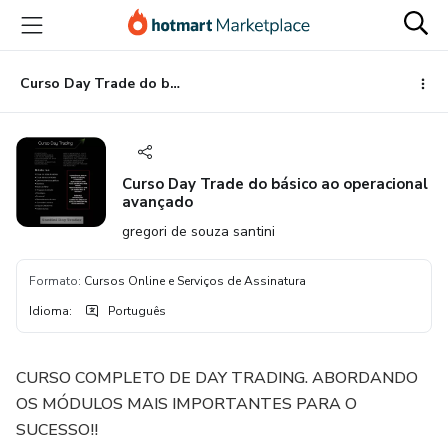
Ir
Ir
Ir
para
para
para
o
o
o
conteúdo
pagamento
rodapé
Curso Day Trade do básico ao operacional avançado
principal
Curso Day Trade do básico ao operacional
avançado
gregori de souza santini
Formato
:
Cursos Online e Serviços de Assinatura
Idioma
:
Português
CURSO COMPLETO DE DAY TRADING. ABORDANDO
OS MÓDULOS MAIS IMPORTANTES PARA O
SUCESSO!!