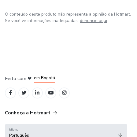
O conteúdo deste produto não representa a opinião da Hotmart.
Se você vir informações inadequadas,
denuncie aqui
em Amsterdam
em Madrid
em Bogotá
Feito com
❤
em Belo Horizonte
na Cidade do México
Conheça a Hotmart
Idioma
Português