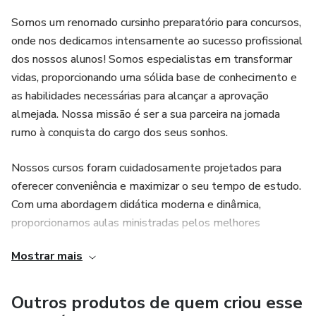
Somos um renomado cursinho preparatório para concursos,
onde nos dedicamos intensamente ao sucesso profissional
dos nossos alunos! Somos especialistas em transformar
vidas, proporcionando uma sólida base de conhecimento e
as habilidades necessárias para alcançar a aprovação
almejada. Nossa missão é ser a sua parceira na jornada
rumo à conquista do cargo dos seus sonhos.
Nossos cursos foram cuidadosamente projetados para
oferecer conveniência e maximizar o seu tempo de estudo.
Com uma abordagem didática moderna e dinâmica,
proporcionamos aulas ministradas pelos melhores
professores do ramo, comprometidos em aproximar-se
Mostrar mais
dos alunos e facilitar a comunicação.
Aqui, entendemos as demandas dos concursos e nos
Outros produtos de quem criou esse
esforçamos para fornecer um ambiente de aprendizado