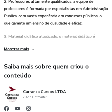
2. Professores altamente qualificados: a equipe de
professores é formada por especialistas em Administração
Pública, com vasta experiência em concursos públicos, o
que garante um ensino de qualidade e eficaz.
3. Material didático atualizado: o material didático é
constantemente atualizado, garantindo que o aluno tenha
Mostrar mais
acesso às informações mais recentes e relevantes para o
concurso.
Saiba mais sobre quem criou o
4. Flexibilidade de estudo: o curso é totalmente online,
conteúdo
permitindo que o aluno estude no seu próprio ritmo e de
acordo com sua disponibilidade de tempo, o que torna o
Carranza Cursos LTDA
processo de aprendizagem mais conveniente e eficiente.
7 Ano Hotmarter