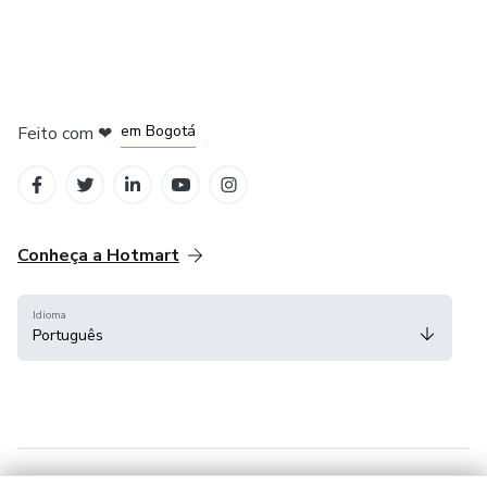
em Amsterdam
em Madrid
em Bogotá
Feito com
❤
em Belo Horizonte
na Cidade do México
Conheça a Hotmart
Idioma
Português