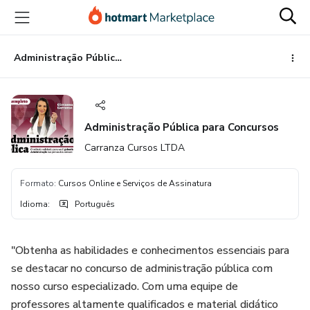
Ir
Ir
Ir
para
para
para
o
o
o
conteúdo
pagamento
rodapé
Administração Pública para Concursos
principal
Administração Pública para Concursos
Carranza Cursos LTDA
Formato
:
Cursos Online e Serviços de Assinatura
Idioma
:
Português
"Obtenha as habilidades e conhecimentos essenciais para
se destacar no concurso de administração pública com
nosso curso especializado. Com uma equipe de
professores altamente qualificados e material didático