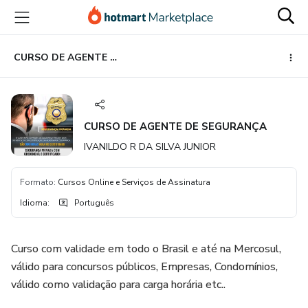
Ir
Ir
Ir
para
para
para
o
o
o
conteúdo
pagamento
rodapé
CURSO DE AGENTE DE SEGURANÇA
principal
CURSO DE AGENTE DE SEGURANÇA
IVANILDO R DA SILVA JUNIOR
Formato
:
Cursos Online e Serviços de Assinatura
Idioma
:
Português
Curso com validade em todo o Brasil e até na Mercosul,
válido para concursos públicos, Empresas, Condomínios,
válido como validação para carga horária etc..