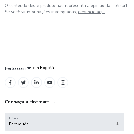
O conteúdo deste produto não representa a opinião da Hotmart.
Se você vir informações inadequadas,
denuncie aqui
em Amsterdam
em Madrid
em Bogotá
Feito com
❤
em Belo Horizonte
na Cidade do México
Conheça a Hotmart
Idioma
Português