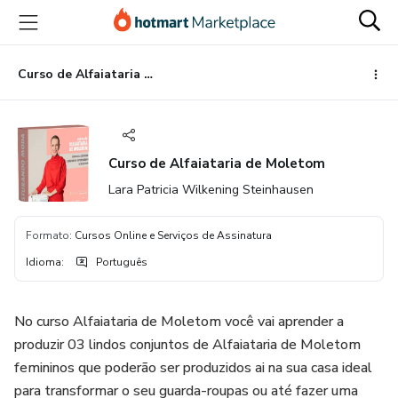
Ir
Ir
Ir
para
para
para
o
o
o
conteúdo
pagamento
rodapé
Curso de Alfaiataria de Moletom
principal
Curso de Alfaiataria de Moletom
Lara Patricia Wilkening Steinhausen
Formato
:
Cursos Online e Serviços de Assinatura
Idioma
:
Português
No curso Alfaiataria de Moletom você vai aprender a
produzir 03 lindos conjuntos de Alfaiataria de Moletom
femininos que poderão ser produzidos ai na sua casa ideal
para transformar o seu guarda-roupas ou até fazer uma