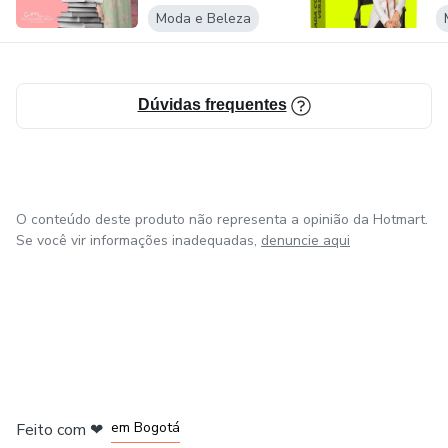
Moda e Beleza
Dúvidas frequentes
O conteúdo deste produto não representa a opinião da Hotmart.
Se você vir informações inadequadas,
denuncie aqui
em Amsterdam
em Madrid
em Bogotá
Feito com
❤