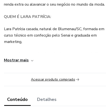
renda extra ou alavancar o seu negócio no mundo da moda.
QUEM É LARA PATRÍCIA:
Lara Patrícia casada, natural de Blumenau/SC, formada em
curso técnico em confecção pelo Senai e graduada em
marketing,
amante da costura desde muito jovem, sempre trabalhou
Mostrar mais
na área da moda.
Iniciou sua escola de corte e costura presencial em 2011.
Mas sentiu a vontade dos seus conhecimentos na costura
Acessar produto comprado
chegarem mais longe. Então, decidiu se aventurar no digital
e entregar pra vocês seus cursos com muita excelência.
Conteúdo
Detalhes