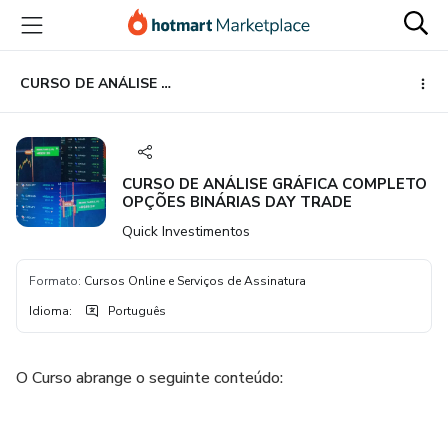
Ir
Ir
Ir
para
para
para
o
o
o
conteúdo
pagamento
rodapé
CURSO DE ANÁLISE GRÁFICA COMPLETO OPÇÕES BINÁRIAS DAY TRADE
principal
CURSO DE ANÁLISE GRÁFICA COMPLETO
OPÇÕES BINÁRIAS DAY TRADE
Quick Investimentos
Formato
:
Cursos Online e Serviços de Assinatura
Idioma
:
Português
O Curso abrange o seguinte conteúdo: