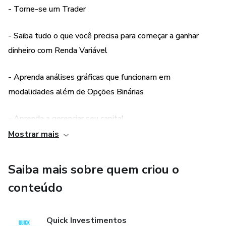
-OPERAÇÕES EXECUTADAS EM M1
- Torne-se um Trader
-GATILHOS DE ENTRADA FORTES
- Saiba tudo o que você precisa para começar a ganhar
dinheiro com Renda Variável
-ISOLAMENTO E ESPAÇAMENTO DE VELAS
- Aprenda análises gráficas que funcionam em
-GERENCIAMENTO DE RISCO
modalidades além de Opções Binárias
-PSICOLOGIA TRADER
- Aprenda a gerenciar seu capital
IMPORTANTE: O CONTEÚDO SERÁ APLICADO
Mostrar mais
GRADATIVAMENTE DO BÁSICO AO AVANÇADO EM
- Saiba como ficar mais próximo da consistência no
CADA TÓPICO!
Mercado
Saiba mais sobre quem criou o
“Todas as estratégias e investimentos envolvem risco de
conteúdo
perda. Nenhuma informação contida neste produto deve
ser interpretada como uma garantia de resultados.”
Quick Investimentos