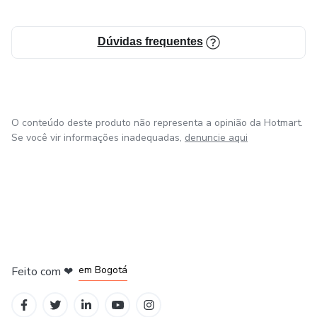
-ROMPIMENTO
Dúvidas frequentes
-PULLBACK
-ANÁLISES PROBABILÍSTICAS
O conteúdo deste produto não representa a opinião da Hotmart.
-LINHAS DE TENDÊNCIA (LTA E LTB)
Se você vir informações inadequadas,
denuncie aqui
-ANÁLISES GRÁFICAS NOS TIMES MAIS
IMPORTANTES (M1 M5 M15)
-OPERAÇÕES EXECUTADAS EM M1
em Amsterdam
em Madrid
-GATILHOS DE ENTRADA FORTES
em Bogotá
Feito com
❤
-ISOLAMENTO E ESPAÇAMENTO DE VELAS
em Belo Horizonte
na Cidade do México