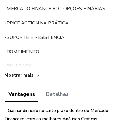
-MERCADO FINANCEIRO - OPÇÕES BINÁRIAS
-PRICE ACTION NA PRÁTICA
-SUPORTE E RESISTÊNCIA
-ROMPIMENTO
-PULLBACK
Mostrar mais
-ANÁLISES PROBABILÍSTICAS
Vantagens
Detalhes
-LINHAS DE TENDÊNCIA (LTA E LTB)
-ANÁLISES GRÁFICAS NOS TIMES MAIS
- Ganhar dinheiro no curto prazo dentro do Mercado
IMPORTANTES (M1 M5 M15)
Financeiro, com as melhores Análises Gráficas!