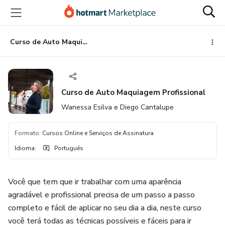
Ir
Ir
Ir
para
para
para
o
o
o
conteúdo
pagamento
rodapé
Curso de Auto Maquiagem Profissional
principal
Curso de Auto Maquiagem Profissional
Wanessa Esilva e Diego Cantalupe
Formato
:
Cursos Online e Serviços de Assinatura
Idioma
:
Português
Você que tem que ir trabalhar com uma aparência
agradável e profissional precisa de um passo a passo
completo e fácil de aplicar no seu dia a dia, neste curso
você terá todas as técnicas possíveis e fáceis para ir