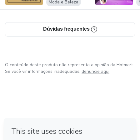
Moda e Beleza
Dúvidas frequentes
O conteúdo deste produto não representa a opinião da Hotmart.
Se você vir informações inadequadas,
denuncie aqui
em Amsterdam
em Madrid
em Bogotá
Feito com
❤
em Belo Horizonte
na Cidade do México