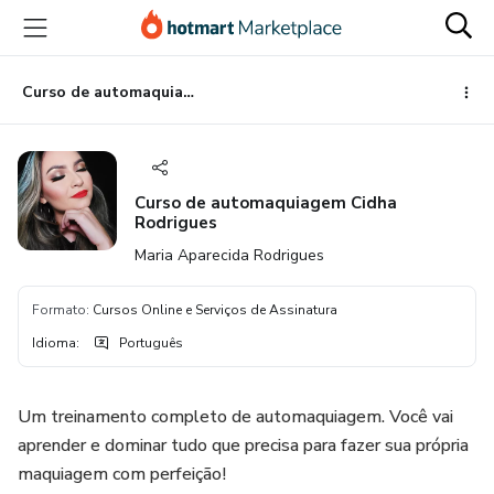
Ir
Ir
Ir
para
para
para
o
o
o
conteúdo
pagamento
rodapé
Curso de automaquiagem Cidha Rodrigues
principal
Curso de automaquiagem Cidha
Rodrigues
Maria Aparecida Rodrigues
Formato
:
Cursos Online e Serviços de Assinatura
Idioma
:
Português
Um treinamento completo de automaquiagem. Você vai
aprender e dominar tudo que precisa para fazer sua própria
maquiagem com perfeição!