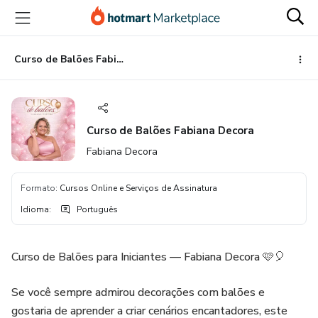
Ir
Ir
Ir
para
para
para
o
o
o
conteúdo
pagamento
rodapé
Curso de Balões Fabiana Decora
principal
Curso de Balões Fabiana Decora
Fabiana Decora
Formato
:
Cursos Online e Serviços de Assinatura
Idioma
:
Português
Curso de Balões para Iniciantes — Fabiana Decora 🩷🎈
Se você sempre admirou decorações com balões e
gostaria de aprender a criar cenários encantadores, este