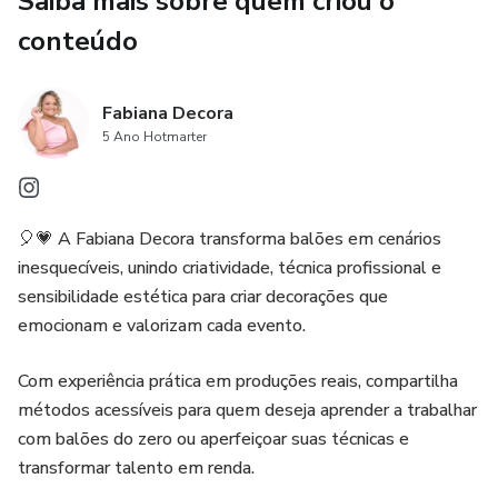
Saiba mais sobre quem criou o
✨ Neste curso você vai aprender:
conteúdo
🎈 Técnicas básicas de montagem com balões
Fabiana Decora
🎈 Combinações de cores e composições harmônicas
5 Ano Hotmarter
🎈 Estruturas simples e versáteis para diferentes eventos
🎈 Dicas práticas para iniciar no mercado de decoração
🎈💗 A Fabiana Decora transforma balões em cenários
inesquecíveis, unindo criatividade, técnica profissional e
Se você deseja dar o primeiro passo no universo da
sensibilidade estética para criar decorações que
decoração com balões e transformar criatividade em uma
emocionam e valorizam cada evento.
nova habilidade ou até em uma fonte de renda este curso
vai te guiar com um método simples, prático e pensado
Com experiência prática em produções reais, compartilha
para iniciantes. 🩷🎈
métodos acessíveis para quem deseja aprender a trabalhar
com balões do zero ou aperfeiçoar suas técnicas e
transformar talento em renda.