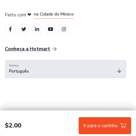
em Bogotá
em Amsterdam
em Madrid
na Cidade do México
Feito com
❤
em Belo Horizonte
Conheça a Hotmart
Idioma
Português
Central de ajuda
Termos
Privacidade
Cookies
$2.00
Ir para o carrinho
Hotmart — 2011-2026 © Todos os direitos reservados.