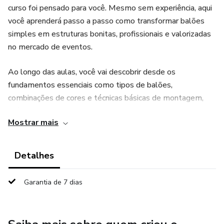
curso foi pensado para você. Mesmo sem experiência, aqui
você aprenderá passo a passo como transformar balões
simples em estruturas bonitas, profissionais e valorizadas
no mercado de eventos.
Ao longo das aulas, você vai descobrir desde os
fundamentos essenciais como tipos de balões,
combinações de cores e técnicas básicas de montagem,
até a criação de composições que podem ser usadas em
Mostrar mais
aniversários, chás revelação, festas infantis e diversas
celebrações.
Detalhes
Mais do que aprender a montar decorações, você também
terá orientação sobre organização do trabalho,
Garantia de 7 dias
apresentação profissional e caminhos para começar a
oferecer seus serviços com segurança.