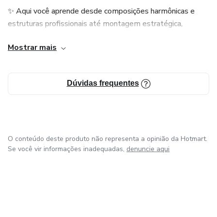
✨ Aqui você aprende desde composições harmônicas e
estruturas profissionais até montagem estratégica,
precificação e posicionamento no mercado de festas.
Mostrar mais
🎈💗 Um espaço para aprender, criar e crescer no universo
da decoração com balões.
Dúvidas frequentes
O conteúdo deste produto não representa a opinião da Hotmart.
Se você vir informações inadequadas,
denuncie aqui