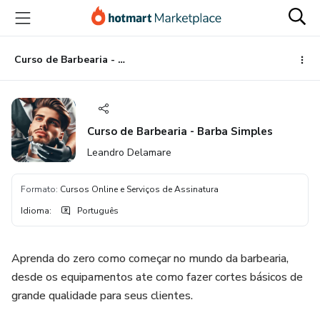
Ir
Ir
Ir
para
para
para
o
o
o
conteúdo
pagamento
rodapé
Curso de Barbearia - Barba Simples
principal
Curso de Barbearia - Barba Simples
Leandro Delamare
Formato
:
Cursos Online e Serviços de Assinatura
Idioma
:
Português
Aprenda do zero como começar no mundo da barbearia,
desde os equipamentos ate como fazer cortes básicos de
grande qualidade para seus clientes.