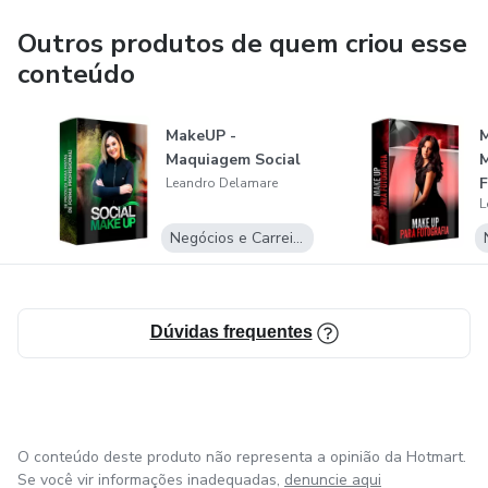
Outros produtos de quem criou esse
conteúdo
MakeUP -
Maquiagem Social
F
Leandro Delamare
L
Negócios e Carreira
Dúvidas frequentes
O conteúdo deste produto não representa a opinião da Hotmart.
Se você vir informações inadequadas,
denuncie aqui