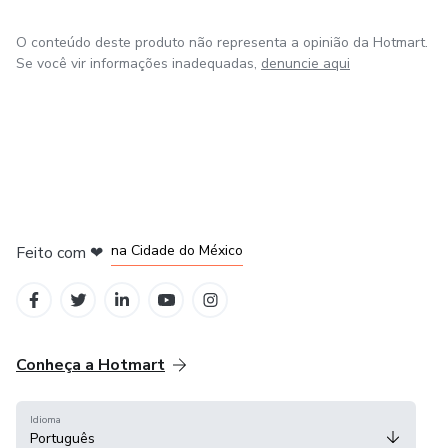
O conteúdo deste produto não representa a opinião da Hotmart.
Se você vir informações inadequadas,
denuncie aqui
em Bogotá
em Amsterdam
em Madrid
na Cidade do México
Feito com
❤
em Belo Horizonte
Conheça a Hotmart
Idioma
Português