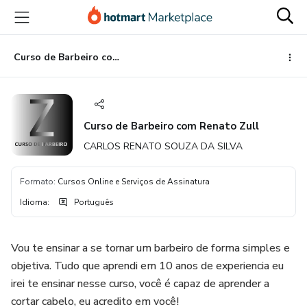
Ir
Ir
Ir
para
para
para
o
o
o
conteúdo
pagamento
rodapé
Curso de Barbeiro com Renato Zull
principal
Curso de Barbeiro com Renato Zull
CARLOS RENATO SOUZA DA SILVA
Formato
:
Cursos Online e Serviços de Assinatura
Idioma
:
Português
Vou te ensinar a se tornar um barbeiro de forma simples e
objetiva. Tudo que aprendi em 10 anos de experiencia eu
irei te ensinar nesse curso, você é capaz de aprender a
cortar cabelo, eu acredito em você!