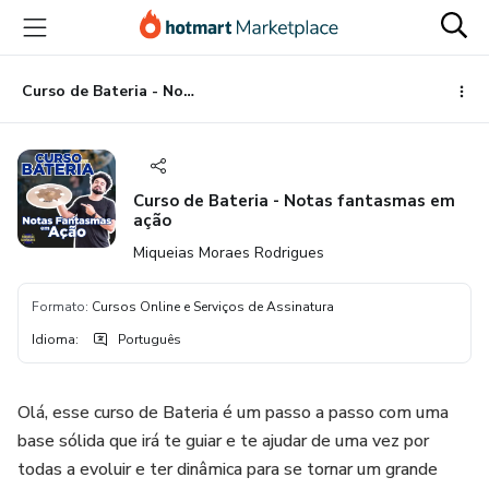
Ir
Ir
Ir
para
para
para
o
o
o
conteúdo
pagamento
rodapé
Curso de Bateria - Notas fantasmas em ação
principal
Curso de Bateria - Notas fantasmas em
ação
Miqueias Moraes Rodrigues
Formato
:
Cursos Online e Serviços de Assinatura
Idioma
:
Português
Olá, esse curso de Bateria é um passo a passo com uma
base sólida que irá te guiar e te ajudar de uma vez por
todas a evoluir e ter dinâmica para se tornar um grande