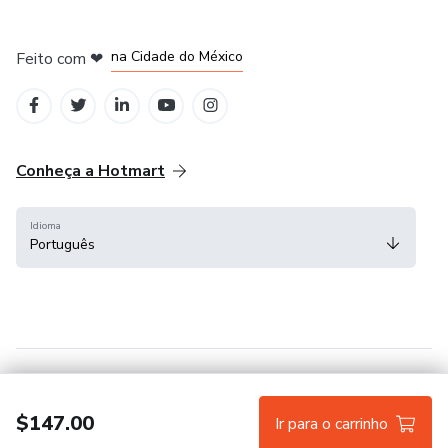
em Bogotá
em Amsterdam
em Madrid
na Cidade do México
Feito com
❤
em Belo Horizonte
Conheça a Hotmart
Idioma
Português
Central de ajuda
Termos
Privacidade
Cookies
$147.00
Ir para o carrinho