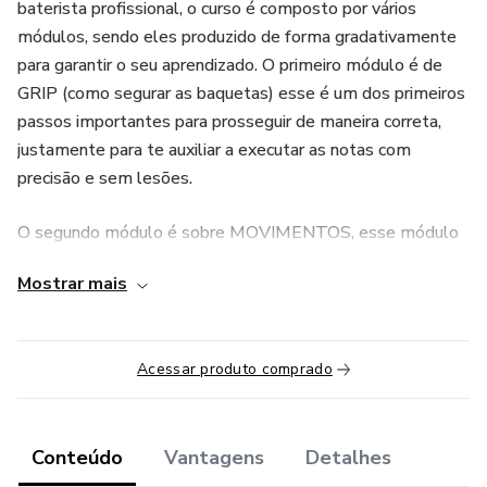
baterista profissional, o curso é composto por vários
módulos, sendo eles produzido de forma gradativamente
para garantir o seu aprendizado. O primeiro módulo é de
GRIP (como segurar as baquetas) esse é um dos primeiros
passos importantes para prosseguir de maneira correta,
justamente para te auxiliar a executar as notas com
precisão e sem lesões.
O segundo módulo é sobre MOVIMENTOS, esse módulo
é transformador , pois você vai aprender tudo sobre
Mostrar mais
DOWN, UP, TAP, FULL-STROKE, de uma forma bem
didática e prática pra você realmente ser técnico e musical.
0 terceiro módulo é de RUDIMENTOS, nesse módulo
Acessar produto comprado
vamos começar colocar em prática todos os movimentos e
limpar todas as notas e trazer definição. Também temos o
módulo de GROOVES e outro de VIRADAS onde você irá
Conteúdo
Vantagens
Detalhes
aumentar o seu vocabulário na bateria e alcançar o nível