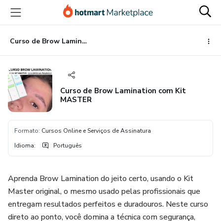
Ir
Ir
Ir
para
para
para
o
o
o
conteúdo
pagamento
rodapé
Curso de Brow Lamination com Kit MASTER
principal
Curso de Brow Lamination com Kit
MASTER
Formato
:
Cursos Online e Serviços de Assinatura
Idioma
:
Português
Aprenda Brow Lamination do jeito certo, usando o Kit
Master original, o mesmo usado pelas profissionais que
entregam resultados perfeitos e duradouros. Neste curso
direto ao ponto, você domina a técnica com segurança,