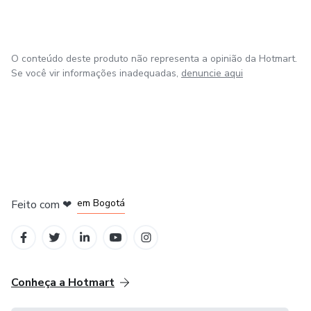
O conteúdo deste produto não representa a opinião da Hotmart.
Se você vir informações inadequadas,
denuncie aqui
em Amsterdam
em Madrid
em Bogotá
Feito com
❤
em Belo Horizonte
na Cidade do México
Conheça a Hotmart