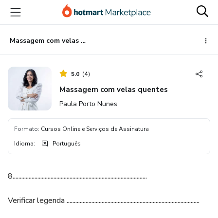
Ir
Ir
Ir
para
para
para
o
o
o
conteúdo
pagamento
rodapé
Massagem com velas quentes
principal
5.0
(
4
)
Massagem com velas quentes
Paula Porto Nunes
Formato
:
Cursos Online e Serviços de Assinatura
Idioma
:
Português
8............................................................................................
Verificar legenda ...........................................................................................