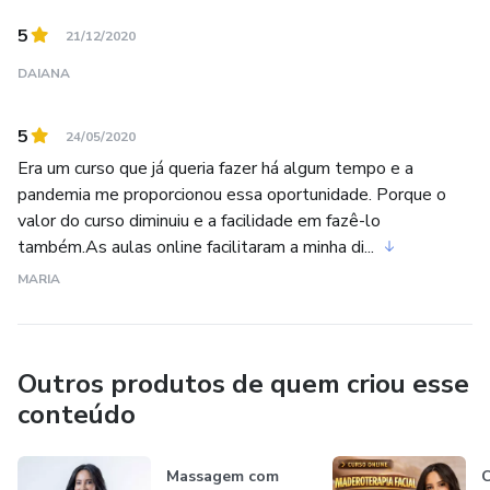
5
21/12/2020
DAIANA
5
24/05/2020
Era um curso que já queria fazer há algum tempo e a
pandemia me proporcionou essa oportunidade. Porque o
valor do curso diminuiu e a facilidade em fazê-lo
também.As aulas online facilitaram a minha di...
MARIA
Outros produtos de quem criou esse
conteúdo
Massagem com
C