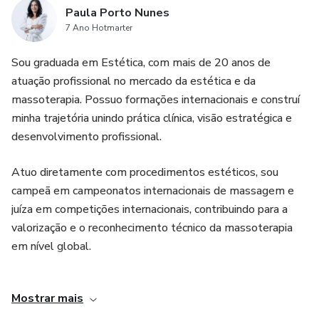
Paula Porto Nunes
7 Ano Hotmarter
Sou graduada em Estética, com mais de 20 anos de
atuação profissional no mercado da estética e da
massoterapia. Possuo formações internacionais e construí
minha trajetória unindo prática clínica, visão estratégica e
desenvolvimento profissional.
Atuo diretamente com procedimentos estéticos, sou
campeã em campeonatos internacionais de massagem e
juíza em competições internacionais, contribuindo para a
valorização e o reconhecimento técnico da massoterapia
em nível global.
Como educadora, ministro cursos e formações para
Mostrar mais
profissionais da estética, compartilhando métodos,