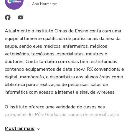
11 Ano Hotmarter
Atualmente o Instituto Cimas de Ensino conta com uma
equipe altamente qualificada de profissionais da área da
saúde, sendo eles médicos, enfermeiros, médicos
veterinários, tecnólogos, especialistas, mestres e
doutores. Conta também com salas bem estruturadas
contendo equipamentos de data show, RX convencional e
digital, mamógrafo, e disponibiliza aos alunos áreas como
biblioteca para a realização de pesquisas, salas de
informática com acesso a internet e sinal de wireless.
O Instituto oferece uma variedade de cursos nas
categorias de: Pós-Graduação, cursos de especialização
pós-técnico, cursos técnicos, cursos de aprimoramento,
Mostrar mais
cursos livres e cursos de férias, além de oferecer cursos