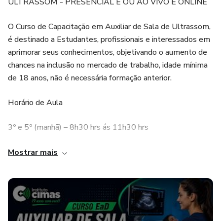
ULTRASSOM - PRESENCIAL E OU AO VIVO E ONLINE
O Curso de Capacitação em Auxiliar de Sala de Ultrassom,
é destinado a Estudantes, profissionais e interessados em
aprimorar seus conhecimentos, objetivando o aumento de
chances na inclusão no mercado de trabalho, idade mínima
de 18 anos, não é necessária formação anterior.
Horário de Aula
3º e 5º (manhã) – 8h30 hrs ás 11h30 hrs
3º e 5º (tarde) – 14h00 hrs ás 17h00 hrs
Mostrar mais
3º e 5º (noite) – 19h00 hrs ás 22h00 hrs
Sábado - 8:00 hrs ás 14:00 hrs