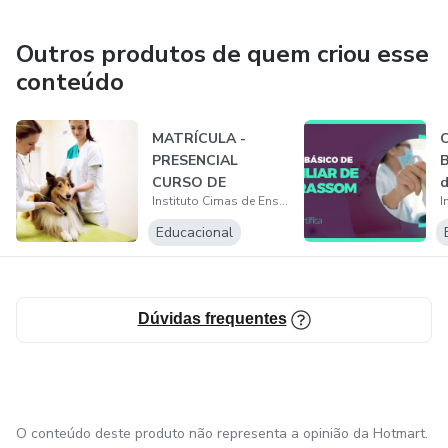
preparatórios para concurso público nas áreas de radiologia
e enfermagem, assim como, palestras e workshops para o
Outros produtos de quem criou esse
público interno e externo, que estão disponíveis em três
conteúdo
períodos matutino, vespertino e noturno, o Instituto abre
suas portas de segunda a sábado e aos domingos
MATRÍCULA -
C
(conforme calendário acadêmico) e conta com duas
PRESENCIAL
B
unidades de ensino:
CURSO DE
d
Instituto Cimas de Ensino
AUXILIAR
U
VETERINÁRIO E
Educacional
PET S...
Dúvidas frequentes
O conteúdo deste produto não representa a opinião da Hotmart.