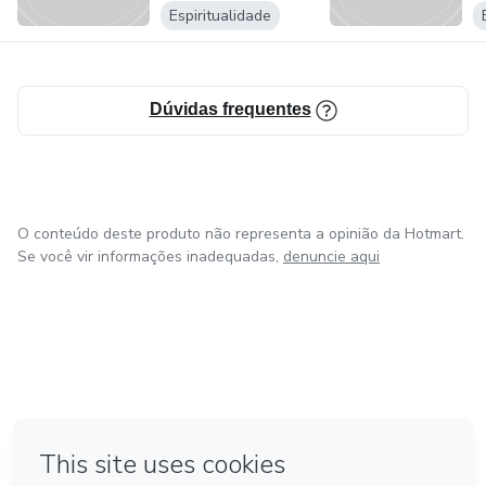
Espiritualidade
Dúvidas frequentes
O conteúdo deste produto não representa a opinião da Hotmart.
Se você vir informações inadequadas,
denuncie aqui
em Amsterdam
em Madrid
em Bogotá
Feito com
❤