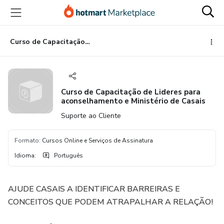
Ir
Ir
Ir
para
para
para
o
o
o
conteúdo
pagamento
rodapé
Curso de Capacitação de Lideres para aconselhamento e Ministério de Casais
principal
Curso de Capacitação de Lideres para
aconselhamento e Ministério de Casais
Suporte ao Cliente
Formato
:
Cursos Online e Serviços de Assinatura
Idioma
:
Português
AJUDE CASAIS A IDENTIFICAR BARREIRAS E
CONCEITOS QUE PODEM ATRAPALHAR A RELAÇÃO!