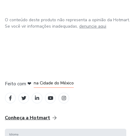
O conteúdo deste produto não representa a opinião da Hotmart.
Se você vir informações inadequadas,
denuncie aqui
em Bogotá
em Amsterdam
em Madrid
na Cidade do México
Feito com
❤
em Belo Horizonte
Conheça a Hotmart
Idioma