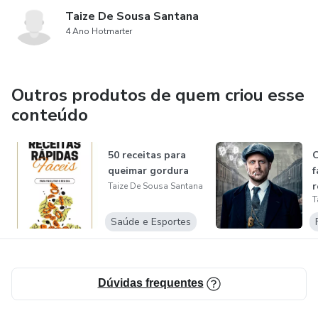
Taize De Sousa Santana
4 Ano Hotmarter
Outros produtos de quem criou esse
conteúdo
50 receitas para
C
queimar gordura
f
r
Taize De Sousa Santana
T
f
Saúde e Esportes
Dúvidas frequentes