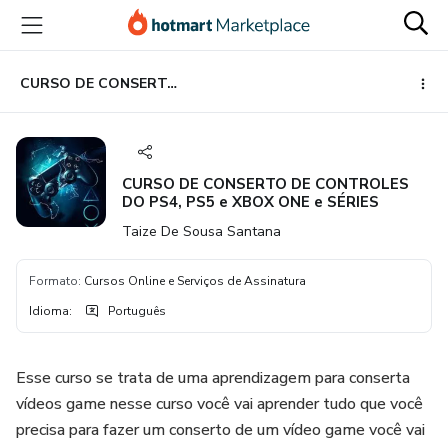
Ir
Ir
Ir
para
para
para
o
o
o
conteúdo
pagamento
rodapé
CURSO DE CONSERTO DE CONTROLES DO PS4, PS5 e XBOX ONE e SÉRIES
principal
CURSO DE CONSERTO DE CONTROLES
DO PS4, PS5 e XBOX ONE e SÉRIES
Taize De Sousa Santana
Formato
:
Cursos Online e Serviços de Assinatura
Idioma
:
Português
Esse curso se trata de uma aprendizagem para conserta
vídeos game nesse curso você vai aprender tudo que você
precisa para fazer um conserto de um vídeo game você vai