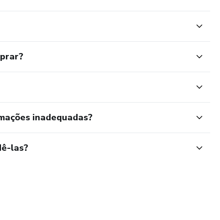
mprar?
rmações inadequadas?
ê-las?