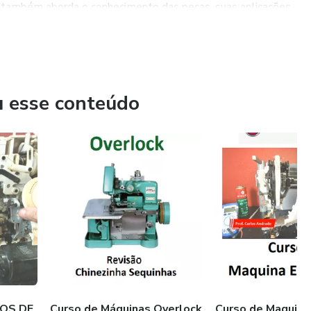
e também aborda o conhecimento das peças, suas aplicações,
tia de que estão aprendendo com um profissional técnico
ireto via whatsapp, para que os alunos possam tirar suas
u esse conteúdo
sobre máquinas de costura, não deixe de conhecer o produto
verdade e adquira as habilidades necessárias para consertar e
OS DE
Curso de Máquinas Overlock
Curso de Maquina