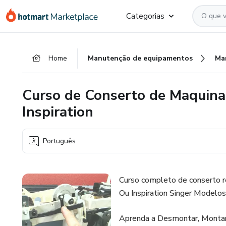
Ir
Ir
Ir
Categorias
para
para
para
o
o
o
conteúdo
pagamento
rodapé
Home
Manutenção de equipamentos
Ma
principal
Curso de Conserto de Maquinas
Inspiration
Português
Curso completo de conserto r
Ou Inspiration Singer Modelos
Aprenda a Desmontar, Montar,