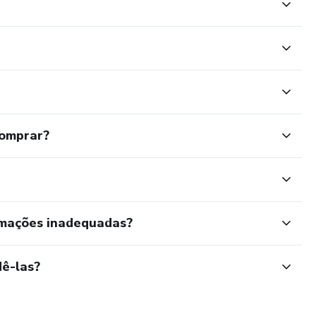
comprar?
rmações inadequadas?
ê-las?