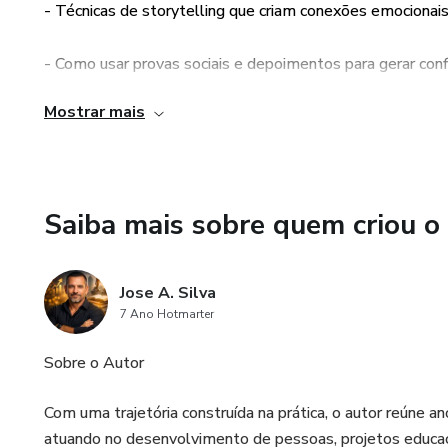
- Técnicas de storytelling que criam conexões emociona
- Técnicas de storytelling q
- Como usar provas sociais e d
- Como usar provas sociais e depoimentos para gerar confi
Mostrar mais
- Métodos práticos para testa
- Métodos práticos para testar e otimizar suas copies, g
Por que você deve ler este liv
Se você quer:
Saiba mais sobre quem criou o
- Aumentar suas vendas de fo
Jose A. Silva
- Escrever anúncios, e-mails 
7 Ano Hotmarter
- Aprender com exemplos prát
Sobre o Autor
desempenho...
Com uma trajetória construída na prática, o autor reúne 
Então nosso "Curso Copywritin
atuando no desenvolvimento de pessoas, projetos educaci