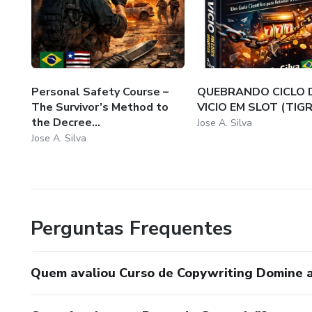
Operações técnicas
Vendas e persuasão
Educação financeira
Personal Safety Course –
QUEBRANDO CICLO 
The Survivor’s Method to
VICIO EM SLOT (TIG
Espiritualidade e propósito
the Decree...
Jose A. Silva
Jose A. Silva
Formação profissional
Cada obra é construída com um único propósito: ensinar d
pessoa comum possa alcançar resultados extraordinários.
Perguntas Frequentes
“Conhecimento que não transforma vidas é apenas informa
Quem avaliou Curso de Copywriting Domine a