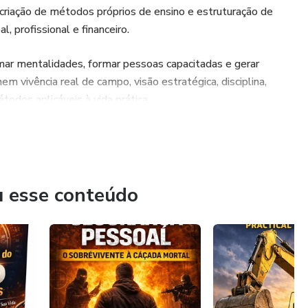
er esta sinopse? Se sentiu o desejo em adquirir este curso,
 criação de métodos próprios de ensino e estruturação de
prova de que a aplicação deste curso funciona
 profissional e financeiro.
 acaba de ler neste texto é o copywiriting aplicado.
rmar mentalidades, formar pessoas capacitadas e gerar
ça este investimento no seu produto ou negocio e aproveite
 vivência real de campo, visão estratégica, disciplina,
 durar apenas 7 dias
todos aplicáveis à vida prática.
conhecimento, desenvolvendo livros, cursos e treinamentos
u esse conteúdo