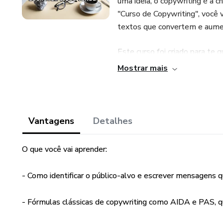
uma ideia, o copywriting é a ch
"Curso de Copywriting", você 
textos que convertem e aume
Este curso foi criado para te 
estratégias testadas e comp
Mostrar mais
dias para gerar milhões. Não i
aqui você encontrará tudo o q
do seu negócio.
Vantagens
Detalhes
O que você vai aprender:
O que você vai aprender:
- Como identificar o público
desejos e necessidades.
- Como identificar o público-alvo e escrever mensagens
- Fórmulas clássicas de copy
- Fórmulas clássicas de copywriting como AIDA e PAS, q
clientes.