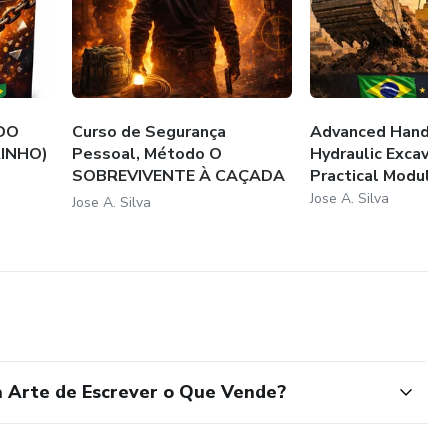
DO
Curso de Segurança
Advanced Hands
RINHO)
Pessoal, Método O
Hydraulic Excavat
SOBREVIVENTE À CAÇADA
Practical Module
M...
Jose A. Silva
Jose A. Silva
e forma simples, prática e transformadora, para que qualquer
ção. Minha missão é gerar transformação real.”
 Arte de Escrever o Que Vende?