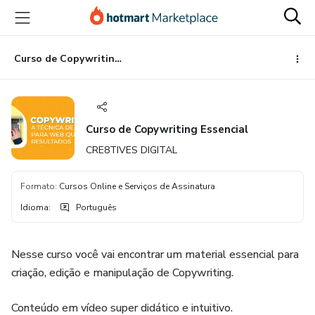
Ir
Ir
Ir
para
para
para
o
o
o
conteúdo
pagamento
rodapé
Curso de Copywriting Essencial
principal
Curso de Copywriting Essencial
CRE8TIVES DIGITAL
Formato
:
Cursos Online e Serviços de Assinatura
Idioma
:
Português
Nesse curso você vai encontrar um material essencial para
criação, edição e manipulação de Copywriting.
Conteúdo em vídeo super didático e intuitivo.