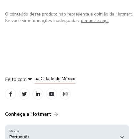
O conteúdo deste produto não representa a opinião da Hotmart.
Se você vir informações inadequadas,
denuncie aqui
em Bogotá
em Amsterdam
em Madrid
na Cidade do México
Feito com
❤
em Belo Horizonte
Conheça a Hotmart
Idioma
Português