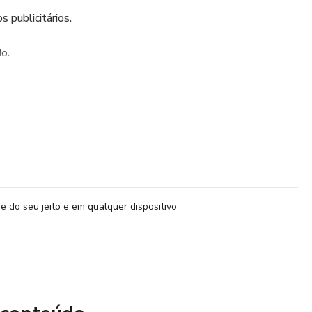
s publicitários.
o.
icitária apolínea X dionisíaca.
writing para blogs.
e-mail marketing e redes sociais.
ão e como usar.
e do seu jeito e em qualquer dispositivo
 excelente carta de vendas.
as práticas.
s e comentários ruins na web.