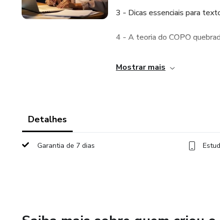
3 - Dicas essenciais para texto
4 - A teoria do COPO quebrad
5 - A estrutura da redação publ
Mostrar mais
6 - Técnicas de SEO com copy
7 - Dicas de copywriting para 
Detalhes
8 - Gatilhos mentais, o que s
Garantia de 7 dias
Estud
9 - O que é, E como criar uma
10 - Títulos persuasivos e dic
11 - Como lidar com avaliaçõe