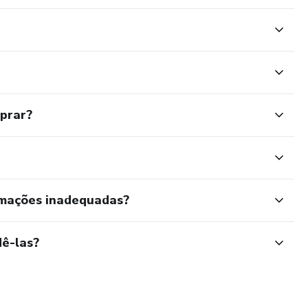
mprar?
rmações inadequadas?
ê-las?