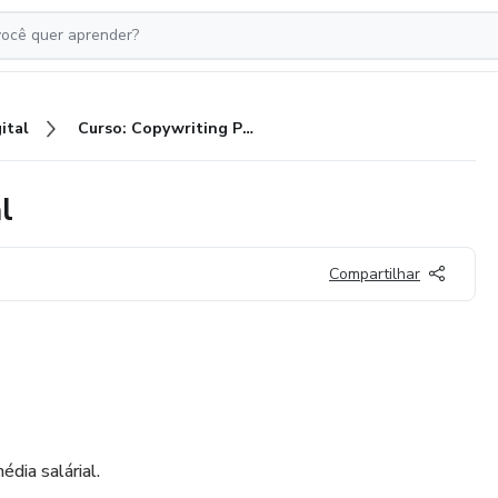
ital
Curso: Copywriting Profissional
l
Compartilhar
édia salárial.