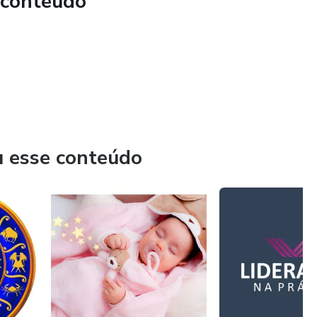
 conteúdo
amento de crises.
u esse conteúdo