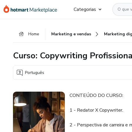
Ir
Ir
Ir
Categorias
para
para
para
o
o
o
conteúdo
pagamento
rodapé
Home
Marketing e vendas
Marketing dig
principal
Curso: Copywriting Profissiona
Português
CONTEÚDO DO CURSO:
1 - Redator X Copywriter.
2 - Perspectiva de carreira e m