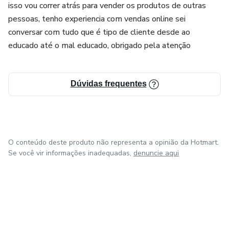
isso vou correr atrás para vender os produtos de outras
(de um mesmo curso de nossa empresa), você ainda irá
pessoas, tenho experiencia com vendas online sei
receber uma premiação em dinheiro. 🤑
conversar com tudo que é tipo de cliente desde ao
educado até o mal educado, obrigado pela atenção
🏆 METAS DAS PREMIAÇÕES
🤑 50 Vendas = R$ 300
Dúvidas frequentes
🤑 100 Vendas = R$ 700
🤑 150 Vendas = R$ 1.100
O conteúdo deste produto não representa a opinião da Hotmart.
🤑 200 Vendas = R$ 1.500
Se você vir informações inadequadas,
denuncie aqui
🤑 250 Vendas = R$ 2.000
* Premiação válida a partir de 01/01/2023