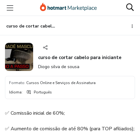
Ir
Ir
Ir
para
para
para
o
o
o
conteúdo
pagamento
rodapé
curso de cortar cabelo para iniciante
principal
curso de cortar cabelo para iniciante
Diogo silva de sousa
Formato
:
Cursos Online e Serviços de Assinatura
Idioma
:
Português
✅ Comissão inicial de 60%;
✅ Aumento de comissão de até 80% (para TOP afiliados);