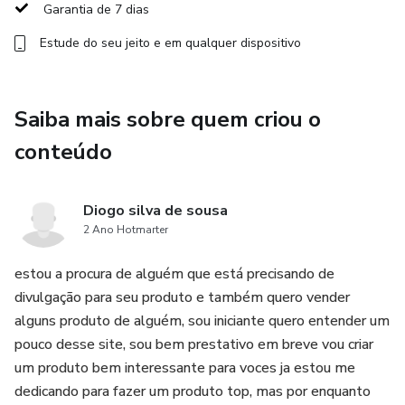
Garantia de 7 dias
🔥AUMENTO DE COMISSÃO MENSAL:
Estude do seu jeito e em qualquer dispositivo
Trabalhamos com aumento de comissão gradativa,
conforme aumenta suas vendas dentro do mês corrente,
Saiba mais sobre quem criou o
sua comissão irá aumentar.
conteúdo
🥈 60 Vendas + 5% comissão (Máximo 65%)
Diogo silva de sousa
🥈 80 Vendas + 5% comissão (Máximo 70%)
2 Ano Hotmarter
🥈 100 Vendas + 5% comissão (Máximo 75%)
estou a procura de alguém que está precisando de
divulgação para seu produto e também quero vender
🥇 120 Vendas + 5% comissão (Máximo 80%)
alguns produto de alguém, sou iniciante quero entender um
pouco desse site, sou bem prestativo em breve vou criar
🚀 PREMIAÇÃO MENSAL EM DINHEIRO
um produto bem interessante para voces ja estou me
dedicando para fazer um produto top, mas por enquanto
Ao alcançar uma das metas abaixo dentro do mesmo mês,