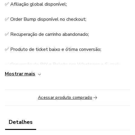
✅ Afiliação global disponível;
✅ Order Bump disponível no checkout;
✅ Recuperação de carrinho abandonado;
✅ Produto de ticket baixo e ótima conversão;
✅ Conversão de PIX e Boleto por Whatsapp e E-mail;
Mostrar mais
✅ Recuperação de vendas (cartão, PIX e boletos);
✅ Premiações para afiliados e aumento de comissão;
Acessar produto comprado
✅ Atribuição de comissão de último clique e cookies
eternos;
Detalhes
✅ Grupo de Suporte para afiliados;