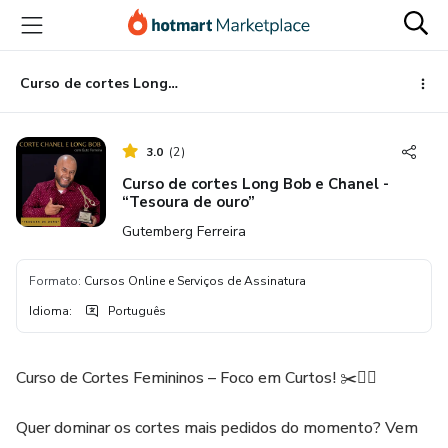
Ir
Ir
Ir
para
para
para
o
o
o
conteúdo
pagamento
rodapé
Curso de cortes Long Bob e Chanel - “Tesoura de ouro”
principal
3.0
(
2
)
Curso de cortes Long Bob e Chanel -
“Tesoura de ouro”
Gutemberg Ferreira
Formato
:
Cursos Online e Serviços de Assinatura
Idioma
:
Português
Curso de Cortes Femininos – Foco em Curtos! ✂️💇‍♀️
Quer dominar os cortes mais pedidos do momento? Vem