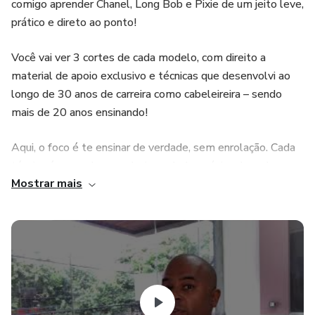
comigo aprender Chanel, Long Bob e Pixie de um jeito leve,
prático e direto ao ponto!
Você vai ver 3 cortes de cada modelo, com direito a
material de apoio exclusivo e técnicas que desenvolvi ao
longo de 30 anos de carreira como cabeleireira – sendo
mais de 20 anos ensinando!
Aqui, o foco é te ensinar de verdade, sem enrolação. Cada
técnica é pensada pra valorizar a beleza única de cada
Mostrar mais
cliente. E pode ter certeza: eu vou dar o meu melhor pra te
transformar em um(a) especialista em cortes femininos!
Vamos juntos? 💥✨