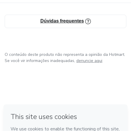
Dúvidas frequentes
O conteúdo deste produto não representa a opinião da Hotmart.
Se você vir informações inadequadas,
denuncie aqui
em Amsterdam
em Madrid
em Bogotá
Feito com
❤
em Belo Horizonte
na Cidade do México