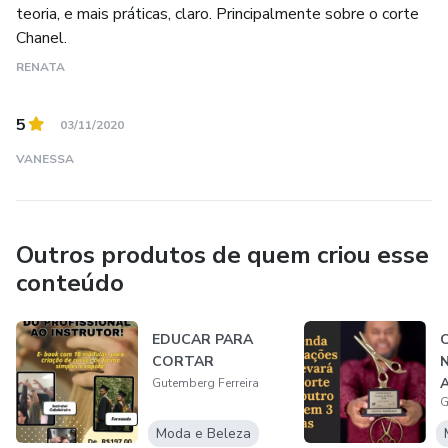
teoria, e mais práticas, claro. Principalmente sobre o corte
Chanel.
RENATA
5
03/11/2020
VANESSA
Outros produtos de quem criou esse
conteúdo
EDUCAR PARA
CORTAR
A
Gutemberg Ferreira
G
f
e
Moda e Beleza