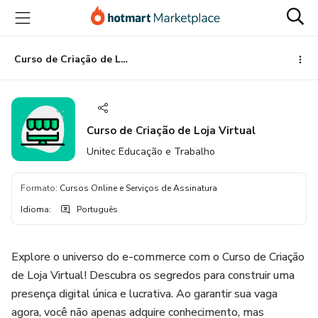
Ir
Ir
Ir
para
para
para
o
o
o
conteúdo
pagamento
rodapé
Curso de Criação de Loja Virtual
principal
Curso de Criação de Loja Virtual
Unitec Educação e Trabalho
Formato
:
Cursos Online e Serviços de Assinatura
Idioma
:
Português
Explore o universo do e-commerce com o Curso de Criação
de Loja Virtual! Descubra os segredos para construir uma
presença digital única e lucrativa. Ao garantir sua vaga
agora, você não apenas adquire conhecimento, mas