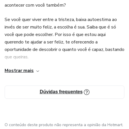
acontecer com você também?
Se você quer viver entre a tristeza, baixa autoestima ao
invés de ser muito feliz, a escolha é sua. Saiba que é só
você que pode escolher. Por isso é que estou aqui
querendo te ajudar a ser feliz, te oferecendo a
oportunidade de descobrir o quanto você é capaz, bastando
que queiras.
Mostrar mais
Meu nome é: Gilberto Francisco Cardoso, natural de Bom
Despacho - Minas Gerais. Faço atendimentos presenciais e
online de Mentoria Motivacional. Sou Terapeuta Holístico
Dúvidas frequentes
desde o ano 2000. Atuo nas áreas da Cromoterapia
(terapia através das cores), Terapia Corporal (massagem),
Terapia Floral, Geoterapia (argila), Radiestesia entre
outras. Ajudando pessoas a se libertar da ansiedade,
insônia, tristeza profunda, lutos, artrite, artrose,
O conteúdo deste produto não representa a opinião da Hotmart.