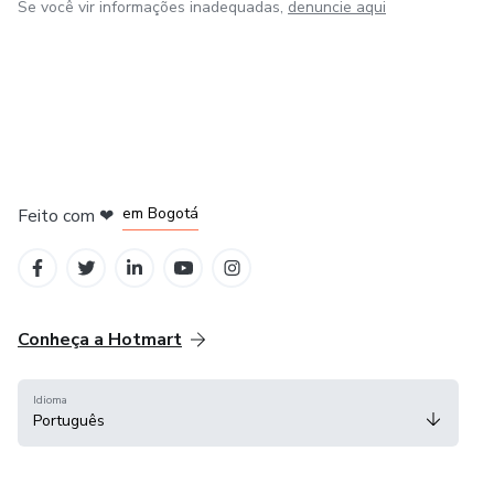
reumatismo,
Se você vir informações inadequadas,
denuncie aqui
Ministrante de cursos livres de Cromoterapia, Terapia
Corporal e Terapia Floral.
em Amsterdam
em Madrid
em Bogotá
Feito com
❤
em Belo Horizonte
na Cidade do México
Conheça a Hotmart
Idioma
Português