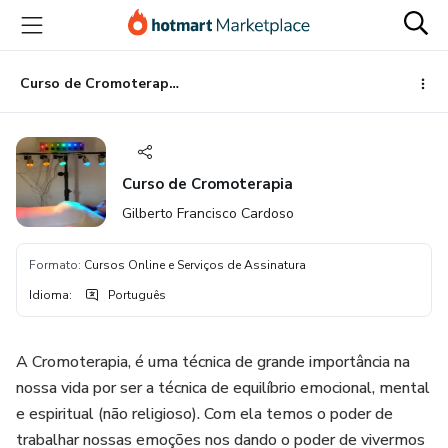
Ir
Ir
Ir
para
para
para
o
o
o
conteúdo
pagamento
rodapé
Curso de Cromoterapia
principal
Curso de Cromoterapia
Gilberto Francisco Cardoso
Formato
:
Cursos Online e Serviços de Assinatura
Idioma
:
Português
A Cromoterapia, é uma técnica de grande importância na
nossa vida por ser a técnica de equilíbrio emocional, mental
e espiritual (não religioso). Com ela temos o poder de
trabalhar nossas emoções nos dando o poder de vivermos