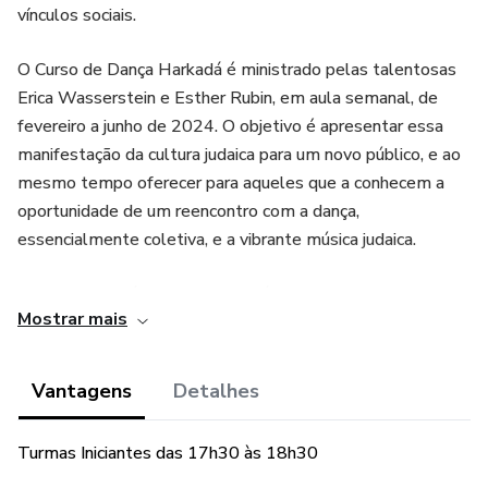
vínculos sociais.
O Curso de Dança Harkadá é ministrado pelas talentosas
Erica Wasserstein e Esther Rubin, em aula semanal, de
fevereiro a junho de 2024. O objetivo é apresentar essa
manifestação da cultura judaica para um novo público, e ao
mesmo tempo oferecer para aqueles que a conhecem a
oportunidade de um reencontro com a dança,
essencialmente coletiva, e a vibrante música judaica.
Esther Rubin dá aulas de harkadá desde 2017. E Erica
Mostrar mais
Wasserstein dança desde a infância. As duas compartilham
um grande amor pela dança e por tudo que essa linguagem
artística representa.
Vantagens
Detalhes
Toda quarta-feira, em dois horários:
Turmas Iniciantes das 17h30 às 18h30