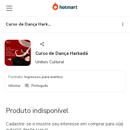
Ir
Ir
Ir
para
para
para
o
o
o
conteúdo
pagamento
rodapé
Curso de Dança Harkadá
principal
Curso de Dança Harkadá
Unibes Cultural
Formato
:
Ingressos para eventos
Idioma
:
Português
Produto indisponível
Cadastre-se e mostre seu interesse em comprar para o(a)
autor(a) deste curso!