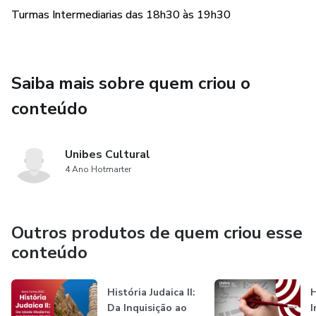
Iniciantes: 17h30 às 18h30
Turmas Intermediarias das 18h30 às 19h30
Intermediárias: 18h30 às 19h30
INSCRIÇÕES:
Saiba mais sobre quem criou o
conteúdo
Aula das 17h30 às 18h30 :
https://pay.hotmart.com/Q90908934H?off=rd7d9zhp
Unibes Cultural
Aula das 18h30 ás 19h30:
4 Ano Hotmarter
https://pay.hotmart.com/Q90908934H?off=3ezd0vjr
Aulas das 17h30 às 19h30:
Outros produtos de quem criou esse
https://pay.hotmart.com/Q90908934H?off=op7nbrvd
conteúdo
História Judaica II:
H
Da Inquisição ao
I