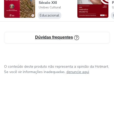
Século XXI
P
Unibes Cultural
U
f
Educacional
Dúvidas frequentes
O conteúdo deste produto não representa a opinião da Hotmart.
Se você vir informações inadequadas,
denuncie aqui
em Amsterdam
em Madrid