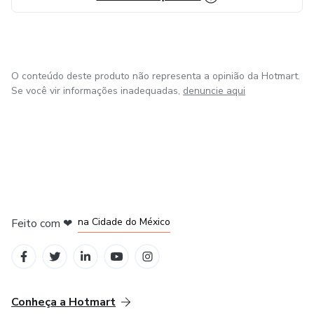
O conteúdo deste produto não representa a opinião da Hotmart.
Se você vir informações inadequadas,
denuncie aqui
em Bogotá
em Amsterdam
em Madrid
na Cidade do México
Feito com
❤
em Belo Horizonte
Conheça a Hotmart