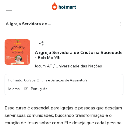
Ir
Ir
Ir
para
para
para
o
o
o
conteúdo
pagamento
rodapé
A igreja Servidora de Cristo na Sociedade - Bob Moffit
principal
A igreja Servidora de Cristo na Sociedade
- Bob Moffit
Jocum AT / Universidade das Nações
Formato
:
Cursos Online e Serviços de Assinatura
Idioma
:
Português
Esse curso é essencial para igrejas e pessoas que desejam
servir suas comunidades, buscando transformação e o
coração de Jesus sobre como Ele deseja que cada lpessoa