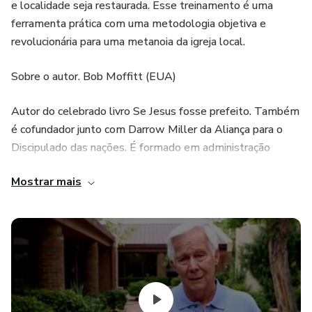
e localidade seja restaurada. Esse treinamento é uma
ferramenta prática com uma metodologia objetiva e
revolucionária para uma metanoia da igreja local.
Sobre o autor. Bob Moffitt (EUA)
Autor do celebrado livro Se Jesus fosse prefeito. Também
é cofundador junto com Darrow Miller da Aliança para o
Discipulado das nações. É formado em administração
pública, apologética, missões, estudos bíblicos e
Mostrar mais
administração voluntaria. Fundador e presidente da
Harvest Foundation, presente em 84 países. Bob é
também autor do livro Evangelismo sem Discipulado?
Viaja muito pelo mundo para treinar líderes das igrejas e
assim realizar um ministério bíblico integral.