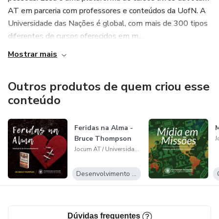
AT em parceria com professores e conteúdos da UofN. A
Universidade das Nações é global, com mais de 300 tipos
diferentes de cursos oferecidos em m...
Mostrar mais
Outros produtos de quem criou esse
conteúdo
Feridas na Alma -
M
Bruce Thompson
Jocum AT / Universidade das Nações
Desenvolvimento Pessoal
Dúvidas frequentes