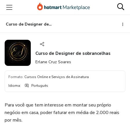
Ir
Ir
Ir
para
para
para
o
o
o
conteúdo
pagamento
rodapé
Curso de Designer de sobrancelhas
principal
Curso de Designer de sobrancelhas
Erlane Cruz Soares
Formato
:
Cursos Online e Serviços de Assinatura
Idioma
:
Português
Para você que tem interesse em montar seu próprio
negócio em casa, poder faturar em média de 2.000 reais
por mês.