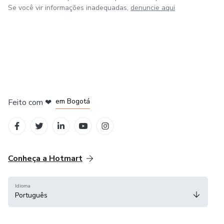
Se você vir informações inadequadas,
denuncie aqui
em Amsterdam
em Madrid
em Bogotá
Feito com
❤
em Belo Horizonte
na Cidade do México
Conheça a Hotmart
Idioma
Português