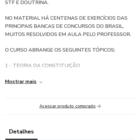
STF E DOUTRINA.
NO MATERIAL HÁ CENTENAS DE EXERCÍCIOS DAS
PRINCIPAIS BANCAS DE CONCURSOS DO BRASIL,
MUITOS RESOLVIDOS EM AULA PELO PROFESSSOR.
O CURSO ABRANGE OS SEGUINTES TÓPICOS:
1 - TEORIA DA CONSTITUIÇÃO
2 - PRINCÍPIOS FUNDAMENTAIS
Mostrar mais
3 - TEORIA DOS DIREITOS FUNDAMENTAIS E DOS
DIREITOS E DEVERES INDIVIDUAIS E COLETIVOS
Acessar produto comprado
4 - DIREITOS SOCIAIS
Detalhes
5 - NACIONALIDADE