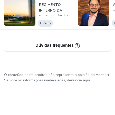
14 - CONTROLE DE CONSTITUCIONALIDADE
REGIMENTO
INTERNO DA
ismael noronha de castro
CÂMARA DOS
DEPUTADOS +
Direito
REGIMENTO...
Dúvidas frequentes
O conteúdo deste produto não representa a opinião da Hotmart.
Se você vir informações inadequadas,
denuncie aqui