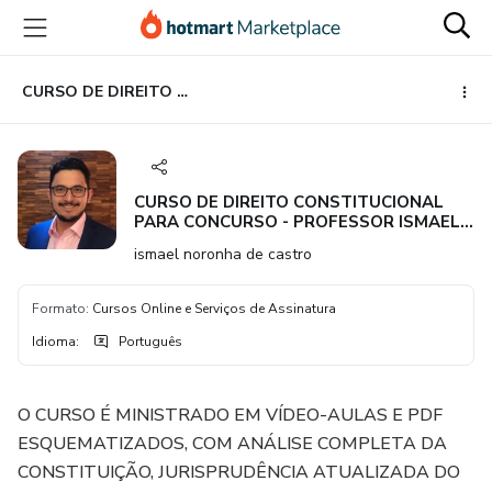
Ir
Ir
Ir
para
para
para
o
o
o
conteúdo
pagamento
rodapé
CURSO DE DIREITO CONSTITUCIONAL PARA CONCURSO - PROFESSOR ISMAEL NORONHA - CONSULTOR LEGISLATIVO DO SENADO 1º LUGAR
principal
CURSO DE DIREITO CONSTITUCIONAL
PARA CONCURSO - PROFESSOR ISMAEL
NORONHA - CONSULTOR LEGISLATIVO
ismael noronha de castro
DO SENADO 1º LUGAR
Formato
:
Cursos Online e Serviços de Assinatura
Idioma
:
Português
O CURSO É MINISTRADO EM VÍDEO-AULAS E PDF
ESQUEMATIZADOS, COM ANÁLISE COMPLETA DA
CONSTITUIÇÃO, JURISPRUDÊNCIA ATUALIZADA DO