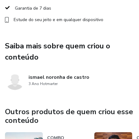
Garantia de 7 dias
6 - DIREITOS POLÍTICOS E PARTIDOS POLÍTICOS
Estude do seu jeito e em qualquer dispositivo
7 - ORGANIZAÇÃO POLÍTICO ADMINISTRATIVA E
COMPETÊNCIAS
Saiba mais sobre quem criou o
8 - DA ADMINISTRAÇÃO PÚBLICA
conteúdo
9 - PODER LEGISLATIVO
ismael noronha de castro
10- Processo Legisaltivo
3 Ano Hotmarter
11 - PODER EXECUTIVO
Outros produtos de quem criou esse
12 - PODER JUDICIÁRIO
conteúdo
13 - FUNÇÕES ESSENCIAIS À JUSTIÇA
COMBO