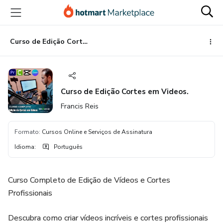
Ir
Ir
Ir
para
para
para
o
o
o
conteúdo
pagamento
rodapé
Curso de Edição Cortes em Videos.
principal
Curso de Edição Cortes em Videos.
Francis Reis
Formato
:
Cursos Online e Serviços de Assinatura
Idioma
:
Português
Curso Completo de Edição de Vídeos e Cortes
Profissionais
Descubra como criar vídeos incríveis e cortes profissionais