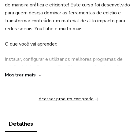
de maneira prática e eficiente! Este curso foi desenvolvido
para quem deseja dominar as ferramentas de edição e
transformar conteúdo em material de alto impacto para
redes sociais, YouTube e muito mais.
O que você vai aprender:
Instalar, configurar e utilizar os melhores programas de
edição: Adobe Premiere Pro, Photoshop, Camtasia, Capcut
Mostrar mais
(PC e Celular), Canva e Canva Cel.
Criar áreas de trabalho personalizadas, presets e
templates no Adobe Premiere para agilizar sua rotina de
Acessar produto comprado
edição.
Inserir efeitos, transições, textos, camadas, sobreposições,
Detalhes
e realizar cortes com qualidade profissional.