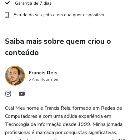
Garantia de 7 dias
Utilizar complementos e recursos avançados que tornam
Estude do seu jeito e em qualquer dispositivo
suas edições únicas.
Remover fundos, editar imagens e criar criativos utilizando
Saiba mais sobre quem criou o
Photoshop.
conteúdo
Exportar vídeos com máxima qualidade para qualquer rede
social.
Francis Reis
Aprender a utilizar o YouTube Studio de forma estratégica.
5 Ano Hotmarter
Editar vídeos de maneira ágil e criativa no Capcut, com
modelos prontos para viralizar e gerar resultados.
Olá! Meu nome é Francis Reis, formado em Redes de
Computadores e com uma sólida experiência em
Diferenciais do curso:
Tecnologia da Informação desde 1999. Minha jornada
profissional é marcada por conquistas significativas,
Aulão Extra de Canva: Ministrado por Jeniffer Brito, CEO da