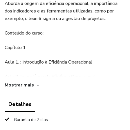
Aborda a origem da eficiência operacional, a importância
dos indicadores e as ferramentas utilizadas, como por
exemplo, o lean 6 sigma ou a gestão de projetos.
Conteúdo do curso:
Capítulo 1
Aula 1. : Introdução à Eficiência Operacional
Aula 2. Importância da Eficiência Operacional
Mostrar mais
Aula 3. Por onde começar...
Detalhes
Aula 4. Origem e História da Eficiência Operacional
Aula 5. Evolução e Futuro da Eficiência Operacional I
Garantia de 7 dias