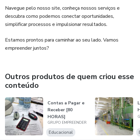
Aula 14. Mapeamento de Processos II
Navegue pelo nosso site, conheça nossos serviços e
descubra como podemos conectar oportunidades,
Aula 15. Mapeamento de processos III
simplificar processos e impulsionar resultados.
Aula 16. Lean 6 sigma
Estamos prontos para caminhar ao seu lado. Vamos
empreender juntos?
Aula 17. Principais ferramentas do Lean 6 sigma
Aula 18. Exemplos práticos
Outros produtos de quem criou esse
Aula 19. Gestão de custos
conteúdo
Aula 20. Gestão de custos e EO
Contas a Pagar e
L
Receber [80
Aula 21. Modelo simplificado
HORAS]
G
GRUPO EMPREENDER
Aula 22. Estudo de caso: Serviços I
Educacional