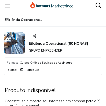
Ir
Ir
Ir
para
para
para
o
o
o
conteúdo
pagamento
rodapé
Eficiência Operacional [80 HORAS]
principal
Eficiência Operacional [80 HORAS]
GRUPO EMPREENDER
Formato
:
Cursos Online e Serviços de Assinatura
Idioma
:
Português
Produto indisponível
Cadastre-se e mostre seu interesse em comprar para o(a)
autor(a) deste curso!