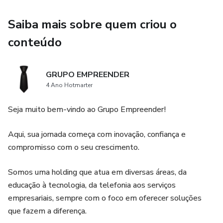
Aula 6. Evolução e Futuro da Eficiência Operacional II
Saiba mais sobre quem criou o
Aula 7. Estratégias de Liderança
conteúdo
Aula 8. Estratégia de Diferenciação
GRUPO EMPREENDER
Aula 9. Estratégia de Diferenciação Focada
4 Ano Hotmarter
Aula 10. Indicadores utilizados
Seja muito bem-vindo ao Grupo Empreender!
Aula 11. tipos de indicadores I
Aqui, sua jornada começa com inovação, confiança e
compromisso com o seu crescimento.
Aula 12. Tipo de indicadores II
Somos uma holding que atua em diversas áreas, da
Capítulo 2
educação à tecnologia, da telefonia aos serviços
empresariais, sempre com o foco em oferecer soluções
Aula 13. Mapeamento de processos I
que fazem a diferença.