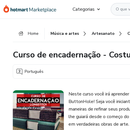
Ir
Ir
Ir
Categorias
para
para
para
o
o
o
conteúdo
pagamento
rodapé
Home
Música e artes
Artesanato
principal
Curso de encadernação - Costu
Português
Neste curso você irá aprender
ButtonHole! Seja você inician
maneiras de refinar seus prod
lhe guiará desde o começo do
em verdadeiras obras de arte