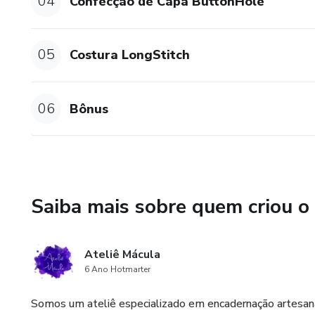
04
Confecção de Capa ButtonHole
05
Costura LongStitch
06
Bônus
Saiba mais sobre quem criou o
Ateliê Mácula
6 Ano Hotmarter
Somos um ateliê especializado em encadernação artesan