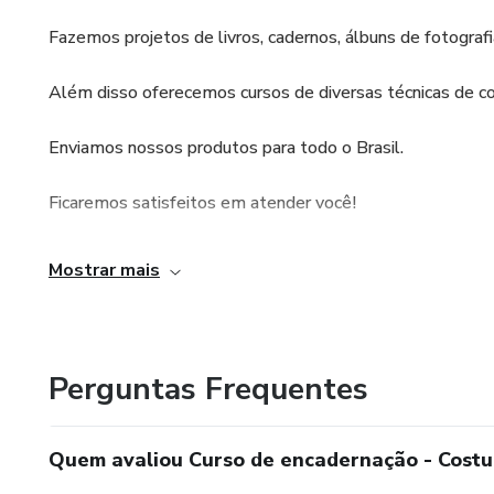
Fazemos projetos de livros, cadernos, álbuns de fotografi
Além disso oferecemos cursos de diversas técnicas de cos
Enviamos nossos produtos para todo o Brasil.
Ficaremos satisfeitos em atender você!
Entre em contato por e-mail ou whatsapp:
Mostrar mais
- paulareisser@gmail.com
- (53)981051695
Perguntas Frequentes
Conheça nossas redes sociais!
Quem avaliou Curso de encadernação - Costu
Facebook: Ateliê Mácula