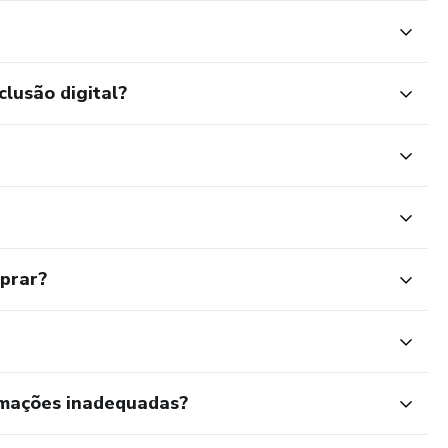
clusão digital?
mprar?
rmações inadequadas?