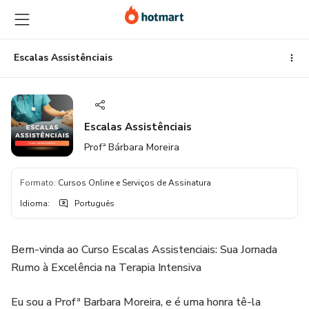
Ir
Ir
Ir
para
para
para
o
o
o
conteúdo
pagamento
rodapé
Escalas Assistênciais
principal
Escalas Assistênciais
Profª Bárbara Moreira
Formato
:
Cursos Online e Serviços de Assinatura
Idioma
:
Português
Bem-vinda ao Curso Escalas Assistenciais: Sua Jornada
Rumo à Excelência na Terapia Intensiva
Eu sou a Profª Barbara Moreira, e é uma honra tê-la