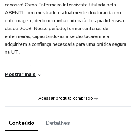
conosco! Como Enfermeira Intensivista titulada pela
ABENTI, com mestrado e atualmente doutoranda em
enfermagem, dediquei minha carreira à Terapia Intensiva
desde 2008. Nesse período, formei centenas de
enfermeiras, capacitando-as a se destacarem e a
adquirirem a confiança necessária para uma prática segura
na UTI.
Este curso é fruto da minha paixão pelo ensino e do
Mostrar mais
compromisso com a excelência na Terapia Intensiva.
Compreendo que adentrar esse ambiente desafiador pode
ser intimidante, mas também é incrivelmente
Acessar produto comprado
recompensador. Acredito que todas as enfermeiras têm o
potencial de se tornarem líderes na UTI, e estou aqui para
auxiliá-la a realizar esse potencial.
Conteúdo
Detalhes
O que você vai aprender no Curso Escalas Assistenciais: