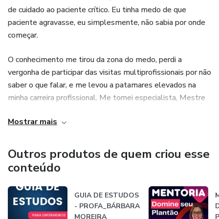
de cuidado ao paciente crítico. Eu tinha medo de que
paciente agravasse, eu simplesmente, não sabia por onde
começar.
O conhecimento me tirou da zona do medo, perdi a
vergonha de participar das visitas multiprofissionais por não
saber o que falar, e me levou a patamares elevados na
minha carreira profissional. Me tornei especialista, Mestre
e hoje faço doutorado em enfermagem.
Mostrar mais
Participei da formação de mais de 100 enfermeiros e
técnicos intensivistas. Fui professora de mais de 150
Outros produtos de quem criou esse
alunos de graduação e de mais de 200 técnicos de
conteúdo
enfermagem. Mas, quer saber por que estou aqui?
GUIA DE ESTUDOS
Estou aqui para ajudar pessoas, como você, a alcançarem a
- PROFA_BÁRBARA
tão sonhada segurança na prática intensiva, deixarem de
MOREIRA