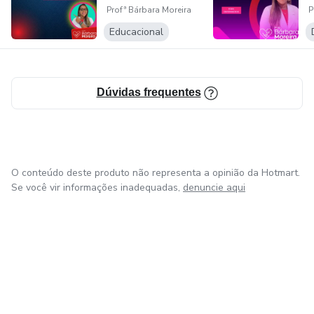
lado a vergonha, e assumir a posição de destaque que você
Profª Bárbara Moreira
P
merece.
Educacional
Está pronto para ser de UTI?
Te vejo do outro lado, intensivista!
Dúvidas frequentes
O conteúdo deste produto não representa a opinião da Hotmart.
Se você vir informações inadequadas,
denuncie aqui
em Amsterdam
em Madrid