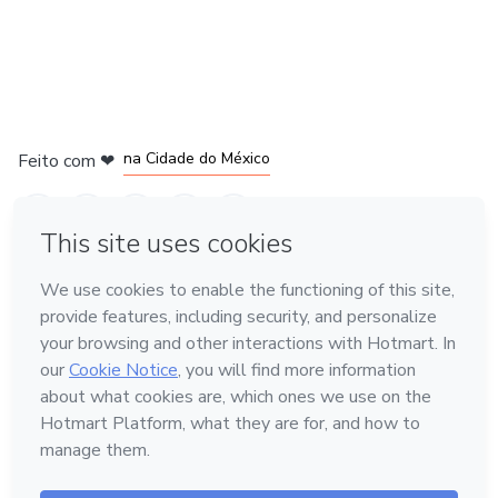
em Bogotá
em Amsterdam
em Madrid
na Cidade do México
Feito com
❤
em Belo Horizonte
Conheça a Hotmart
Idioma
Português