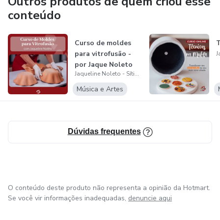
Outros produtos de quem criou esse
conteúdo
Curso de moldes
T
para vitrofusão -
por Jaque Noleto
Jaqueline Noleto - Sítio das Artes
Música e Artes
Dúvidas frequentes
O conteúdo deste produto não representa a opinião da Hotmart.
Se você vir informações inadequadas,
denuncie aqui