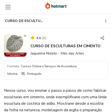
Ir
Ir
Ir
para
para
para
o
o
o
conteúdo
pagamento
rodapé
CURSO DE ESCULTURAS EM CIMENTO
principal
5.0
(
1
)
CURSO DE ESCULTURAS EM CIMENTO
Jaqueline Noleto - Sítio das Artes
Formato
:
Cursos Online e Serviços de Assinatura
Idioma
:
Português
Nesse curso, vou ensinar o passo a passo de como fabricar
esculturas em cimento, onde exemplificarei com uma linda
escultura de costela de adão. Mostrarei desde a escolha
da folha na natureza, modelagem da argila e preparação