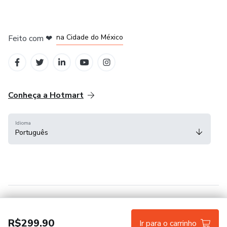
em Bogotá
em Amsterdam
em Madrid
na Cidade do México
Feito com
❤
em Belo Horizonte
Conheça a Hotmart
Idioma
Português
Central de ajuda
Termos
Privacidade
Cookies
R$299.90
Ir para o carrinho