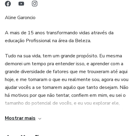
Aline Garoncio
A mais de 15 anos transformando vidas através da
educação Profissional na área da Beleza.
Tudo na sua vida, tem um grande propósito. Eu mesma
demorei um tempo pra entender isso, e aprender com a
grande diversidade de fatores que me trouxeram até aqui
hoje, e me tornaram o que eu realmente sou, agora eu vou
ajudar vocês a se tornarem aquilo que tanto desejam. Não
há motivos por que não tentar, confiem em mim, eu sei o
tamanho do potencial de vocês, e eu vou explorar ele,
acima do meu. Você será o melhor profissional que você já
Mostrar mais
viu. Eu estou me colocando como prova disso. Acredite não
somente nos seus sonhos, mas em você.