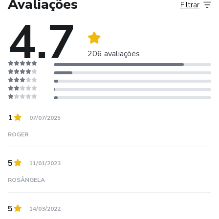
Avaliações
Filtrar
Por que eu acredito.
4.7
206 avaliações
1
07/07/2025
ROGER
5
11/01/2023
ROSÂNGELA
5
14/03/2022