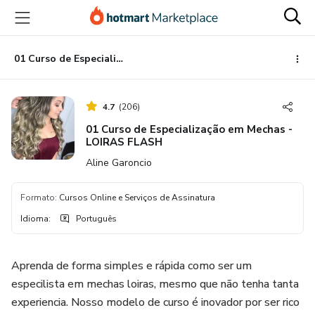
Ir
Ir
Ir
para
para
para
o
o
o
conteúdo
pagamento
rodapé
01 Curso de Especialização em Mechas - LOIRAS FLASH
principal
4.7
(
206
)
01 Curso de Especialização em Mechas -
LOIRAS FLASH
Aline Garoncio
Formato
:
Cursos Online e Serviços de Assinatura
Idioma
:
Português
Aprenda de forma simples e rápida como ser um
especilista em mechas loiras, mesmo que não tenha tanta
experiencia. Nosso modelo de curso é inovador por ser rico