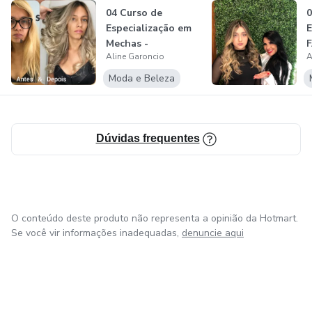
04 Curso de
0
Especialização em
E
Mechas -
Aline Garoncio
A
CORREÇÃO DE
COR
D
Moda e Beleza
Dúvidas frequentes
O conteúdo deste produto não representa a opinião da Hotmart.
Se você vir informações inadequadas,
denuncie aqui