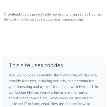
O conteúdo deste produto não representa a opinião da Hotmart.
Se você vir informações inadequadas,
denuncie aqui
em Bogotá
em Amsterdam
em Madrid
na Cidade do México
Feito com
❤
em Belo Horizonte
Conheça a Hotmart
Idioma