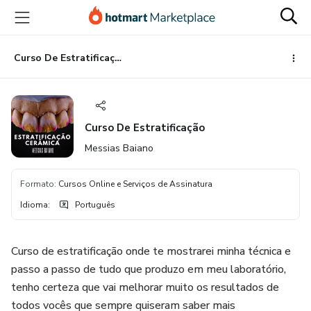
Ir
Ir
Ir
para
para
para
o
o
o
conteúdo
pagamento
rodapé
Curso De Estratificação
principal
Curso De Estratificação
Messias Baiano
Formato
:
Cursos Online e Serviços de Assinatura
Idioma
:
Português
Curso de estratificação onde te mostrarei minha técnica e
passo a passo de tudo que produzo em meu laboratório,
tenho certeza que vai melhorar muito os resultados de
todos vocês que sempre quiseram saber mais