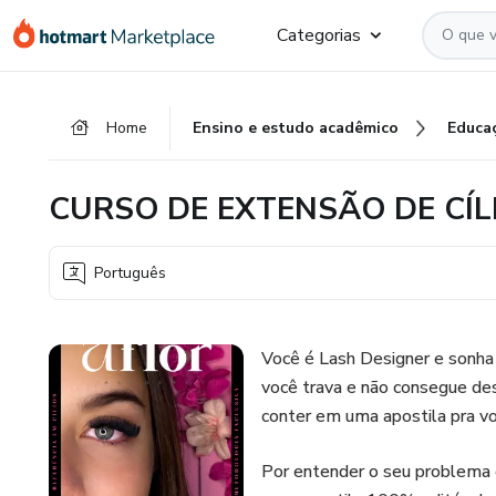
Ir
Ir
Ir
Categorias
para
para
para
o
o
o
conteúdo
pagamento
rodapé
Home
Ensino e estudo acadêmico
Educa
principal
CURSO DE EXTENSÃO DE CÍLI
Português
Você é Lash Designer e sonha e
você trava e não consegue d
conter em uma apostila pra vo
Por entender o seu problema é