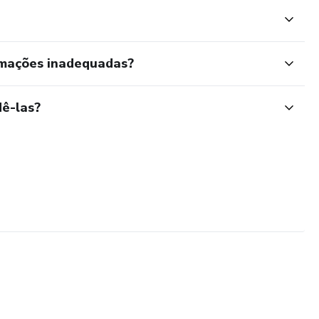
rmações inadequadas?
ê-las?