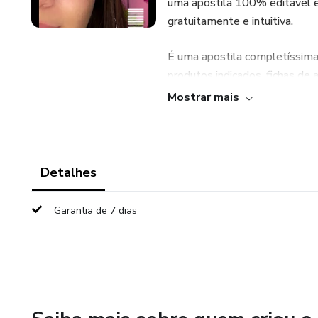
uma apostila 100% editável e 
gratuitamente e intuitiva.
É uma apostila completíssim
produtos indicados, fichas d
que você pode inclusive aplic
Mostrar mais
sua aluna ainda em sala de aul
Todo o conteúdo da apostila 
de forma mais clara e objetiva
Detalhes
Garantia de 7 dias