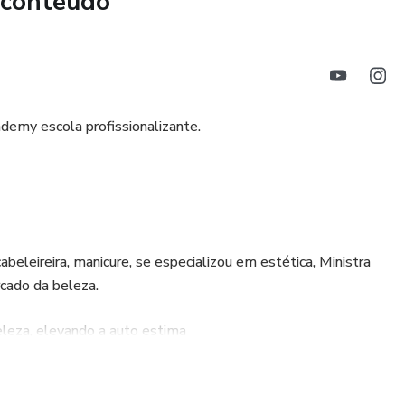
 conteúdo
demy escola profissionalizante.
beleireira, manicure, se especializou em estética, Ministra
cado da beleza.
leza, elevando a auto estima
écnico e prático na área.