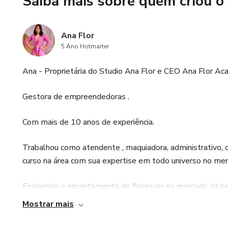
Saiba mais sobre quem criou o
Ana Flor
5 Ano Hotmarter
Ana - Proprietária do Studio Ana Flor e CEO Ana Flor Aca
Gestora de empreendedoras .
Com mais de 10 anos de experiência.
Trabalhou como atendente , maquiadora, administrativo, ca
curso na área com sua expertise em todo universo no mer
Ensinando o encantamento de florescer no mercado da be
Mostrar mais
com diversas funções e com alto padrão de conhecimento t