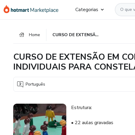
Ir
Ir
Ir
Categorias
para
para
para
o
o
o
conteúdo
pagamento
rodapé
Home
CURSO DE EXTENSÃO EM CONSTELAÇÕES SISTÊMICAS INDIVIDUAIS PARA CONSTELADORES
principal
CURSO DE EXTENSÃO EM CO
INDIVIDUAIS PARA CONSTE
Português
Estrutura:
• 22 aulas gravadas