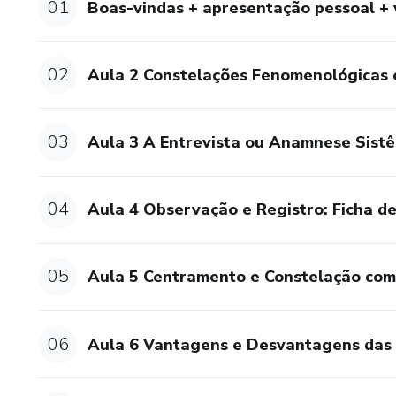
01
Boas-vindas + apresentação pessoal + 
• Diversas técnicas de constel
almofadas, cavalos, bambolês 
02
Aula 2 Constelações Fenomenológicas e
• Constelações para os alunos
03
Aula 3 A Entrevista ou Anamnese Sist
• Atendimentos e supervisão
Supervisão:
04
Aula 4 Observação e Registro: Ficha de
• Sessão de supervisão agend
05
Aula 5 Centramento e Constelação com
Depoimentos de Ex-Alunos:
• "Este curso transformou min
06
Aula 6 Vantagens e Desvantagens das 
• "As técnicas aprendidas são 