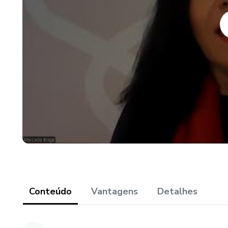
• Exercícios práticos - exper
• Várias constelações gravada
• Sugestão de Grupo de Estu
• Textos disponíveis em PDF,
• Participação em uma sessão 
Assuntos abordados:
• Constelações fenomenológic
Conteúdo
Vantagens
Detalhes
• Entrevista sistêmica
• Constelações individuais: v