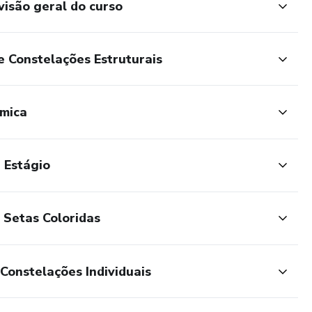
visão geral do curso
ações individuais: âncoras de chão, figuras, bonecos,
e outros recursos; visualizações; constelações internas
 Constelações Estruturais
 assistirem
êmica
 Estágio
ada para os alunos, em grupo
 Setas Coloridas
ha abordagem profissional!" - Maurício S.
Constelações Individuais
aplicáveis e poderosas." - João P.