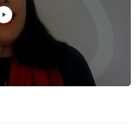
imentação do conhecimento
s, com diferentes técnicas e temas
dos Orientado
 em cada aula
de supervisão online, em grupo, com horário a ser combinado
as e constelações estruturais
antagens e desvantagens