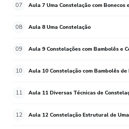
07
Aula 7 Uma Constelação com Bonecos 
Benefícios Concretos:
Este Curso pode transformar a 
08
Aula 8 Uma Constelação
Já está seguro em LER o camp
09
Já consegue fazer intervençõ
Aula 9 Constelações com Bambolês e Co
Então é a sua hora! Vem comi
10
Aula 10 Constelação com Bambolês de
11
Aula 11 Diversas Técnicas de Constelaç
12
Aula 12 Constelação Estrutural de Uma