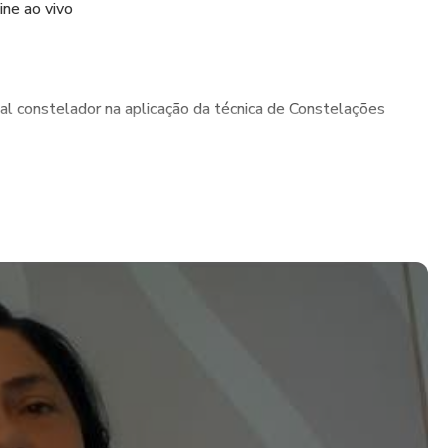
ine ao vivo
nal constelador na aplicação da técnica de Constelações
eitura dos fenômenos do campo das constelações
ções que criam os emaranhamentos sistêmicos
a configurar Constelações Sistêmicas Familiares e
o, com a utilização de bonecos ou figuras, utilizando