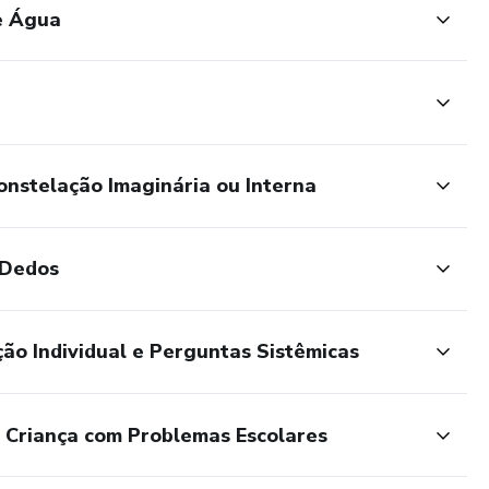
e Água
prática profissional do aluno/constelador.
o do cliente?
es com segurança?
nstelação Imaginária ou Interna
go!
 Dedos
ão Individual e Perguntas Sistêmicas
 Criança com Problemas Escolares