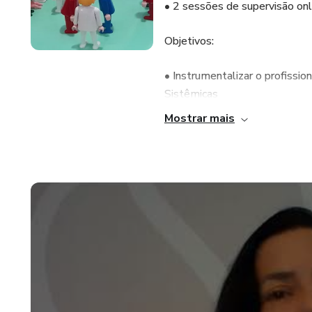
• 2 sessões de supervisão onl
Objetivos:
• Instrumentalizar o profissio
Sistêmicas
Mostrar mais
• Capacitar o aluno para a l
• Conhecer e vivenciar situa
• Habilitar o profissional par
Organizacionais, em consultóri
diferentes técnicas
Metodologia:
• Leituras orientadas