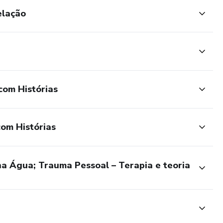
elação
com Histórias
com Histórias
na Água; Trauma Pessoal – Terapia e teoria