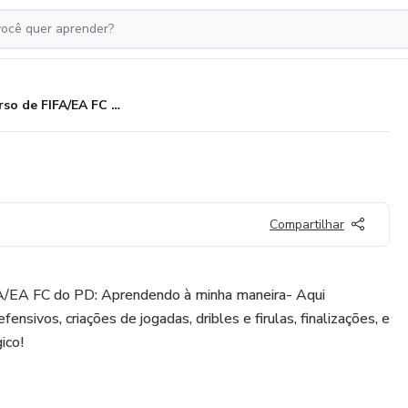
Curso de FIFA/EA FC do PD
Compartilhar
FA/EA FC do PD: Aprendendo à minha maneira- Aqui
nsivos, criações de jogadas, dribles e firulas, finalizações, e
ico!