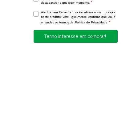
*
descadastrar a qualquer momento.
Ao clicar em Cadastrar, você confirma a sua inscrição
neste produto. Você, igualmente, confirma que leu, e
*
entendeu os termos da
Política de Privacidade
Tenho interesse em comprar!