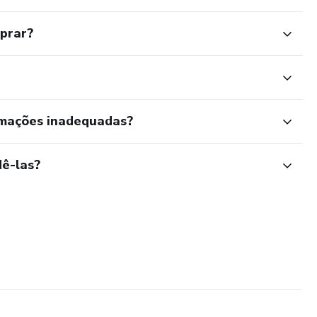
mprar?
rmações inadequadas?
ê-las?