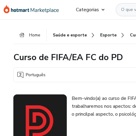
Ir
Ir
Ir
Categorias
para
para
para
o
o
o
conteúdo
pagamento
rodapé
Home
Saúde e esporte
Esporte
principal
Curso de FIFA/EA FC do PD
Português
Bem-vindo(a) ao curso de FI
trabalharemos nos apectos: defe
o princilpal aspecto, o psicológ