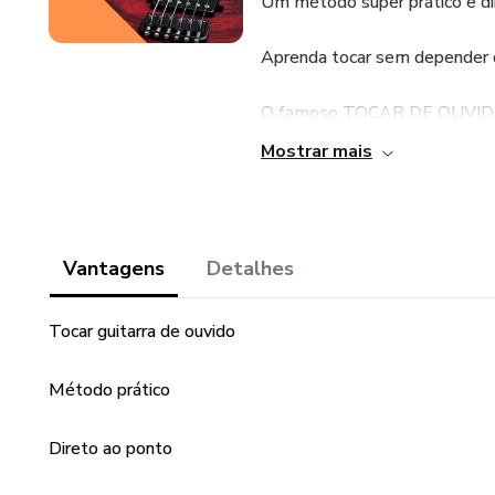
Um método super prático e di
Aprenda tocar sem depender de
O famoso TOCAR DE OUVIDO a
Mostrar mais
Garanta já o seu 🔥
Bônus DICIONÁRIO DE ACO
Vantagens
Detalhes
Tocar guitarra de ouvido
Método prático
Direto ao ponto