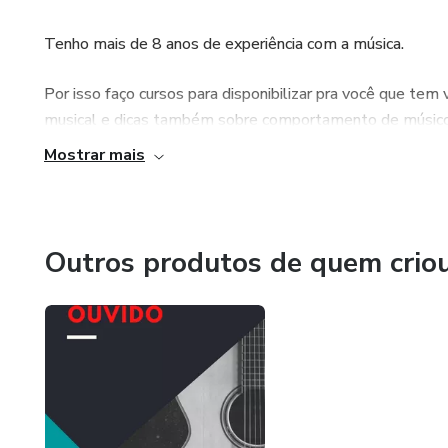
Tenho mais de 8 anos de experiência com a música.
Por isso faço cursos para disponibilizar pra você que tem 
musical e dicas também sobre comportamento de músicos
Mostrar mais
Muito obrigado por chegar até aqui
Espero que se você adquirir um de meus cursos você seja 
Outros produtos de quem crio
Meu intuito principal é ajudar as pessoas que tem sonho 
consequência.
Deus abençoe e bons estudos.