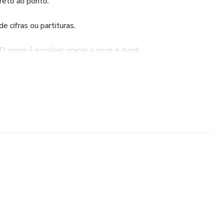
reto ao ponto.
 cifras ou partituras.
gora é possível graças a esse e-book.
RDES