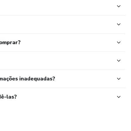
comprar?
rmações inadequadas?
ê-las?