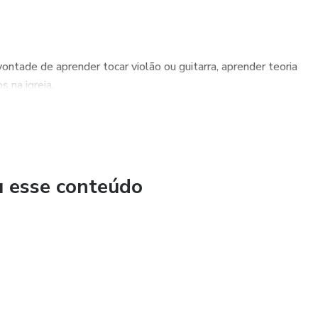
vontade de aprender tocar violão ou guitarra, aprender teoria
 na igreja.
muito beneficiado pois não quero apenas lucrar
u esse conteúdo
de se ingressar na música de alguma forma. O lucro é