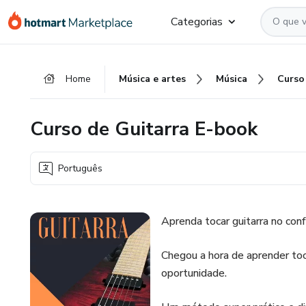
Ir
Ir
Ir
Categorias
para
para
para
o
o
o
conteúdo
pagamento
rodapé
Home
Música e artes
Música
principal
Curso de Guitarra E-book
Português
Aprenda tocar guitarra no conf
Chegou a hora de aprender toc
oportunidade.