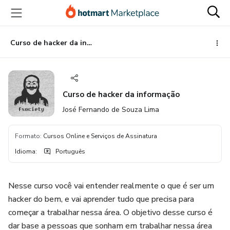
Ir
Ir
Ir
para
para
para
o
o
o
conteúdo
pagamento
rodapé
Curso de hacker da informação
principal
Curso de hacker da informação
José Fernando de Souza Lima
Formato
:
Cursos Online e Serviços de Assinatura
Idioma
:
Português
Nesse curso você vai entender realmente o que é ser um
hacker do bem, e vai aprender tudo que precisa para
começar a trabalhar nessa área. O objetivo desse curso é
dar base a pessoas que sonham em trabalhar nessa área