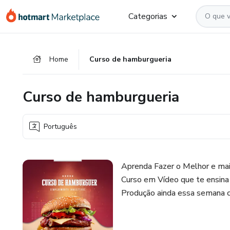
Ir
Ir
Ir
Categorias
para
para
para
o
o
o
conteúdo
pagamento
rodapé
Home
Curso de hamburgueria
principal
Curso de hamburgueria
Português
Aprenda Fazer o Melhor e 
Curso em Vídeo que te ensina 
Produção ainda essa semana c