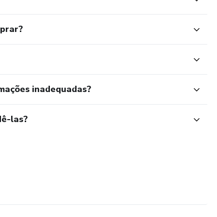
mprar?
rmações inadequadas?
ê-las?