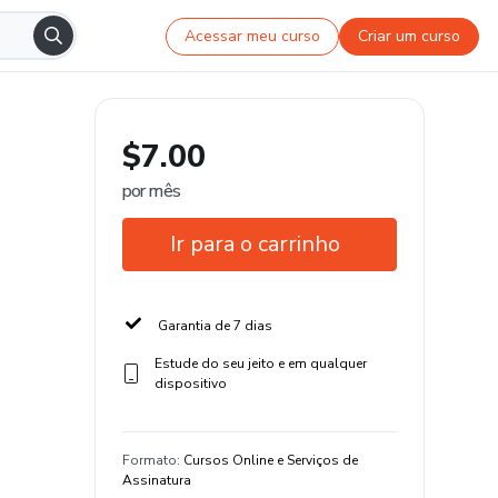
Acessar meu curso
Criar um curso
$7.00
por mês
Ir para o carrinho
Garantia de 7 dias
Estude do seu jeito e em qualquer
dispositivo
Formato
:
Cursos Online e Serviços de
Assinatura